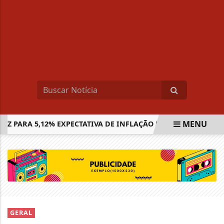
MENU
ARA 5,12% EXPECTATIVA DE INFLAÇÃO EM 2026
SAEB 20
EM ALTA
GERAL