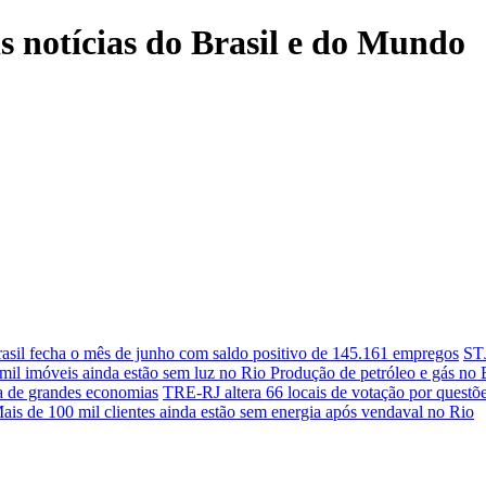
is notícias do Brasil e do Mundo
asil fecha o mês de junho com saldo positivo de 145.161 empregos
STJ
mil imóveis ainda estão sem luz no Rio
Produção de petróleo e gás no B
 a de grandes economias
TRE-RJ altera 66 locais de votação por questõ
ais de 100 mil clientes ainda estão sem energia após vendaval no Rio