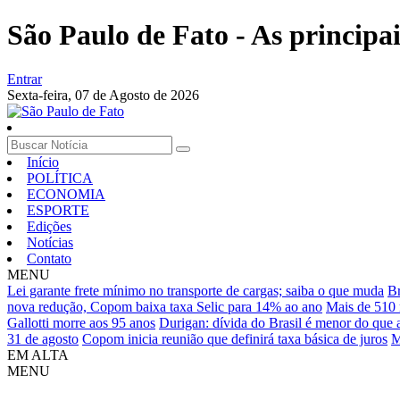
São Paulo de Fato - As principa
Entrar
Sexta-feira,
07 de Agosto de 2026
Início
POLÍTICA
ECONOMIA
ESPORTE
Edições
Notícias
Contato
MENU
Lei garante frete mínimo no transporte de cargas; saiba o que muda
Br
nova redução, Copom baixa taxa Selic para 14% ao ano
Mais de 510 
Gallotti morre aos 95 anos
Durigan: dívida do Brasil é menor do que
31 de agosto
Copom inicia reunião que definirá taxa básica de juros
M
EM ALTA
MENU