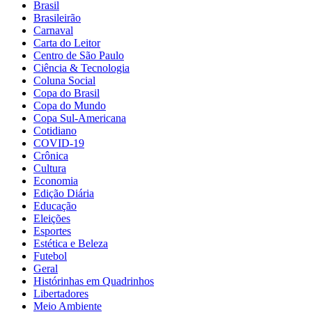
Brasil
Brasileirão
Carnaval
Carta do Leitor
Centro de São Paulo
Ciência & Tecnologia
Coluna Social
Copa do Brasil
Copa do Mundo
Copa Sul-Americana
Cotidiano
COVID-19
Crônica
Cultura
Economia
Edição Diária
Educação
Eleições
Esportes
Estética e Beleza
Futebol
Geral
Histórinhas em Quadrinhos
Libertadores
Meio Ambiente