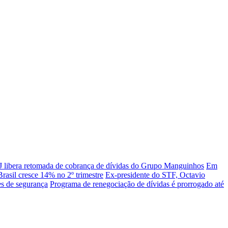
 libera retomada de cobrança de dívidas do Grupo Manguinhos
Em
rasil cresce 14% no 2º trimestre
Ex-presidente do STF, Octavio
es de segurança
Programa de renegociação de dívidas é prorrogado até