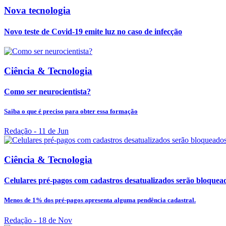
Nova tecnologia
Novo teste de Covid-19 emite luz no caso de infecção
Ciência & Tecnologia
Como ser neurocientista?
Saiba o que é preciso para obter essa formação
Redação
- 11 de Jun
Ciência & Tecnologia
Celulares pré-pagos com cadastros desatualizados serão bloquead
Menos de 1% dos pré-pagos apresenta alguma pendência cadastral.
Redação
- 18 de Nov