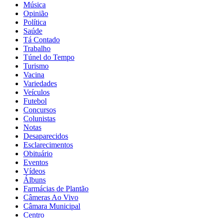
Música
Opinião
Política
Saúde
Tá Contado
Trabalho
Túnel do Tempo
Turismo
Vacina
Variedades
Veículos
Futebol
Concursos
Colunistas
Notas
Desaparecidos
Esclarecimentos
Obituário
Eventos
Vídeos
Álbuns
Farmácias de Plantão
Câmeras Ao Vivo
Câmara Municipal
Centro