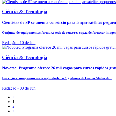
Ciência & Tecnologia
Cientistas de SP se unem a consórcio para lançar satélites peque
Conjunto de equipamentos formará rede de sensores capaz de fornecer imagens
Redação
- 10 de Jun
Ciência & Tecnologia
Novotec: Programa oferece 26 mil vagas para cursos rápidos grat
Inscrições começaram nesta segunda-feira (3); alunos de Ensino Médio da...
Redação
- 03 de Jun
«
1
2
»