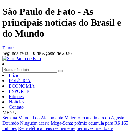
São Paulo de Fato - As
principais notícias do Brasil e
do Mundo
Entrar
Segunda-feira,
10 de Agosto de 2026
Início
POLÍTICA
ECONOMIA
ESPORTE
Edições
Notícias
Contato
MENU
Semana Mundial do Aleitamento Materno marca início do Agosto
Dourado
Ninguém acerta Mega-Sena; prêmio acumula para R$ 165
milhões
Rede elétrica mais resiliente requer investimento de