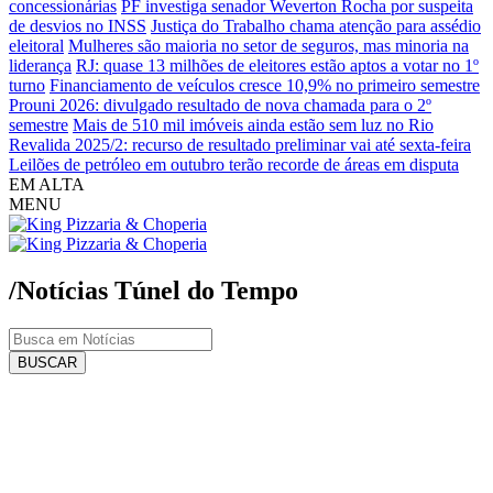
concessionárias
PF investiga senador Weverton Rocha por suspeita
de desvios no INSS
Justiça do Trabalho chama atenção para assédio
eleitoral
Mulheres são maioria no setor de seguros, mas minoria na
liderança
RJ: quase 13 milhões de eleitores estão aptos a votar no 1º
turno
Financiamento de veículos cresce 10,9% no primeiro semestre
Prouni 2026: divulgado resultado de nova chamada para o 2º
semestre
Mais de 510 mil imóveis ainda estão sem luz no Rio
Revalida 2025/2: recurso de resultado preliminar vai até sexta-feira
Leilões de petróleo em outubro terão recorde de áreas em disputa
EM ALTA
MENU
/Notícias
Túnel do Tempo
BUSCAR