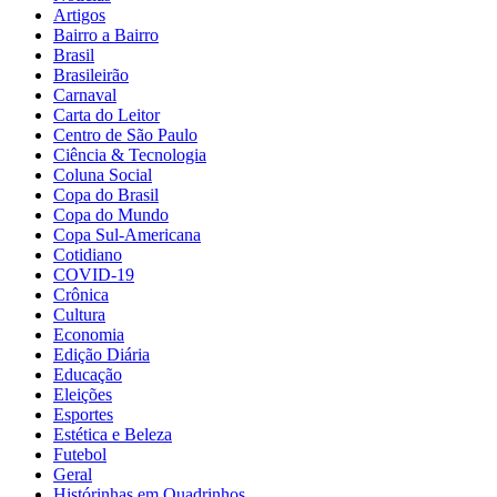
Artigos
Bairro a Bairro
Brasil
Brasileirão
Carnaval
Carta do Leitor
Centro de São Paulo
Ciência & Tecnologia
Coluna Social
Copa do Brasil
Copa do Mundo
Copa Sul-Americana
Cotidiano
COVID-19
Crônica
Cultura
Economia
Edição Diária
Educação
Eleições
Esportes
Estética e Beleza
Futebol
Geral
Histórinhas em Quadrinhos