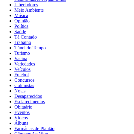
Libertadores
Meio Ambiente
Música
Opinião
Política
Saúde
Tá Contado
Trabalho
Túnel do Tempo
Turismo
Vacina
Variedades
Veículos
Futebol
Concursos
Colunistas
Notas
Desaparecidos
Esclarecimentos
Obituário
Eventos
Vídeos
Álbuns
Farmácias de Plantão
Câmeras Ao Vivo