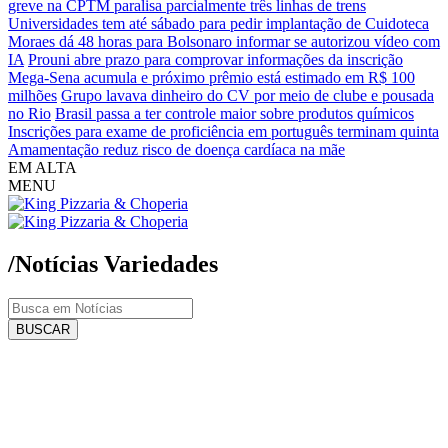
greve na CPTM paralisa parcialmente três linhas de trens
Universidades tem até sábado para pedir implantação de Cuidoteca
Moraes dá 48 horas para Bolsonaro informar se autorizou vídeo com
IA
Prouni abre prazo para comprovar informações da inscrição
Mega-Sena acumula e próximo prêmio está estimado em R$ 100
milhões
Grupo lavava dinheiro do CV por meio de clube e pousada
no Rio
Brasil passa a ter controle maior sobre produtos químicos
Inscrições para exame de proficiência em português terminam quinta
Amamentação reduz risco de doença cardíaca na mãe
EM ALTA
MENU
/Notícias
Variedades
BUSCAR