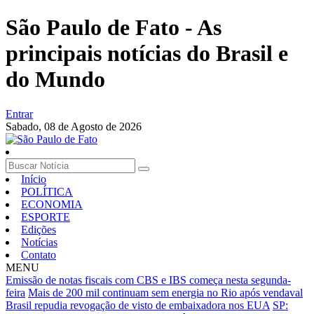
São Paulo de Fato - As
principais notícias do Brasil e
do Mundo
Entrar
Sabado,
08 de Agosto de 2026
Início
POLÍTICA
ECONOMIA
ESPORTE
Edições
Notícias
Contato
MENU
Emissão de notas fiscais com CBS e IBS começa nesta segunda-
feira
Mais de 200 mil continuam sem energia no Rio após vendaval
Brasil repudia revogação de visto de embaixadora nos EUA
SP: