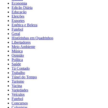
Economia
Edição Diária
Educação
Eleições
Esportes
Estética e Beleza
Futebol
Geral
Histórinhas em Quadrinhos
Libertadores
Meio Ambiente
Música
Opinião
Política
Saúde
Tá Contado
Trabalho
Túnel do Tempo
Turismo
Vacina
Variedades
Veículos
Futebol
Concursos
Colunistas