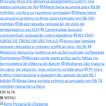
Grupo Arco-Íris denuncia apagamento LGBTI+ nos
dados policiais do Rio
Mega-Sena acumula para R$ 86
milhões; confira os números sorteados
Mega-Sena
acumula e próximo prêmio está estimado em R$ 100
milhões
Brasil repudia revogação de visto de
embaixadora nos EUA
Caminhadas buscam
conscientizar população sobre lipedema
AO VIVO:
GREVE DE TRENS EM SÃO PAULO
Juros das famílias
seguem elevados e chegam a 64% ao ano, diz BC
Relatório denuncia violência em ações policiais na Baixada
Fluminense
Moraes pede explicações após falhas na
tornozeleira de Débora do Batom
Mulheres são maioria
no setor de seguros, mas minoria na liderança
PF mira
tráfico internacional e lavagem de capitais de até R$ 1
bilhão
Mega-Sena sorteia prêmio acumulado em R$ 78
milhões nesta terça-feira
EM ALTA
MENU