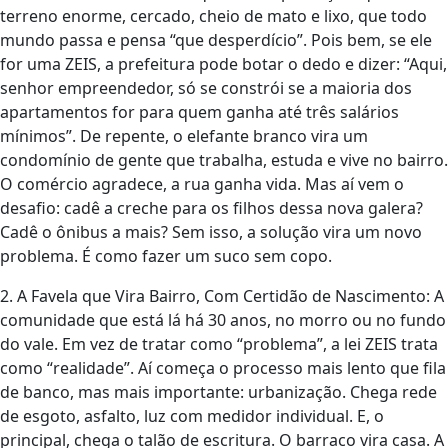
terreno enorme, cercado, cheio de mato e lixo, que todo
mundo passa e pensa “que desperdício”. Pois bem, se ele
for uma ZEIS, a prefeitura pode botar o dedo e dizer: “Aqui,
senhor empreendedor, só se constrói se a maioria dos
apartamentos for para quem ganha até três salários
mínimos”. De repente, o elefante branco vira um
condomínio de gente que trabalha, estuda e vive no bairro.
O comércio agradece, a rua ganha vida. Mas aí vem o
desafio: cadê a creche para os filhos dessa nova galera?
Cadê o ônibus a mais? Sem isso, a solução vira um novo
problema. É como fazer um suco sem copo.
2. A Favela que Vira Bairro, Com Certidão de Nascimento: A
comunidade que está lá há 30 anos, no morro ou no fundo
do vale. Em vez de tratar como “problema”, a lei ZEIS trata
como “realidade”. Aí começa o processo mais lento que fila
de banco, mas mais importante: urbanização. Chega rede
de esgoto, asfalto, luz com medidor individual. E, o
principal, chega o talão de escritura. O barraco vira casa. A