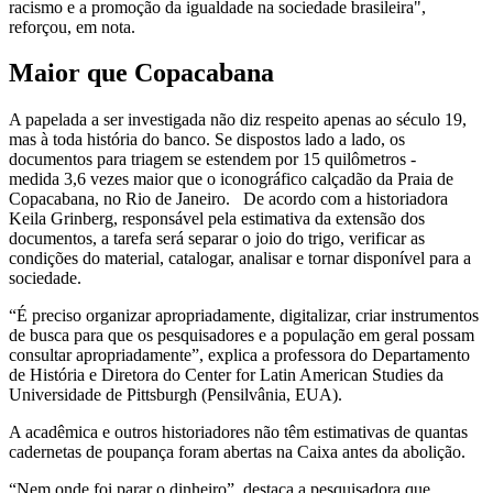
racismo e a promoção da igualdade na sociedade brasileira",
reforçou, em nota.
Maior que Copacabana
A papelada a ser investigada não diz respeito apenas ao século 19,
mas à toda história do banco. Se dispostos lado a lado, os
documentos para triagem se estendem por 15 quilômetros -
medida 3,6 vezes maior que o iconográfico calçadão da Praia de
Copacabana, no Rio de Janeiro. De acordo com a historiadora
Keila Grinberg, responsável pela estimativa da extensão dos
documentos, a tarefa será separar o joio do trigo, verificar as
condições do material, catalogar, analisar e tornar disponível para a
sociedade.
“É preciso organizar apropriadamente, digitalizar, criar instrumentos
de busca para que os pesquisadores e a população em geral possam
consultar apropriadamente”, explica a professora do Departamento
de História e Diretora do Center for Latin American Studies da
Universidade de Pittsburgh (Pensilvânia, EUA).
A acadêmica e outros historiadores não têm estimativas de quantas
cadernetas de poupança foram abertas na Caixa antes da abolição.
“Nem onde foi parar o dinheiro”, destaca a pesquisadora que