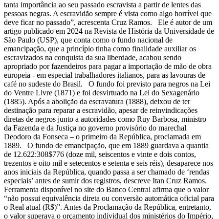
tanta importância ao seu passado escravista a partir de lentes das
pessoas negras. A escravidão sempre é vista como algo horrível que
deve ficar no passado”, acrescenta Cruz Ramos. Ele é autor de um
artigo publicado em 2024 na Revista de História da Universidade de
São Paulo (USP), que conta como o fundo nacional de
emancipação, que a princípio tinha como finalidade auxiliar os
escravizados na conquista da sua liberdade, acabou sendo
apropriado por fazendeiros para pagar a importação de mão de obra
europeia - em especial trabalhadores italianos, para as lavouras de
café no sudeste do Brasil. O fundo foi previsto para negros na Lei
do Ventre Livre (1871) e foi desvirtuado na Lei do Sexagenário
(1885). Após a abolição da escravatura (1888), deixou de ter
destinação para reparar a escravidão, apesar de reinvindicações
diretas de negros junto a autoridades como Ruy Barbosa, ministro
da Fazenda e da Justiça no governo provisório do marechal
Deodoro da Fonseca – o primeiro da República, proclamada em
1889. O fundo de emancipação, que em 1889 guardava a quantia
de 12.622:308$776 (doze mil, seiscentos e vinte e dois contos,
trezentos e oito mil e setecentos e setenta e seis réis), desaparece nos
anos iniciais da República, quando passa a ser chamado de ‘rendas
especiais’ antes de sumir dos registros, descreve Itan Cruz Ramos.
Ferramenta disponível no site do Banco Central afirma que o valor
“não possui equivalência direta ou conversão automática oficial para
o Real atual (R$)”. Antes da Proclamação da República, entretanto,
o valor superava o orçamento individual dos ministérios do Império,