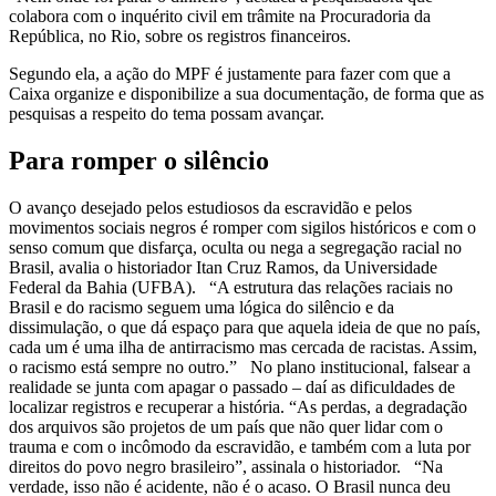
colabora com o inquérito civil em trâmite na Procuradoria da
República, no Rio, sobre os registros financeiros.
Segundo ela, a ação do MPF é justamente para fazer com que a
Caixa organize e disponibilize a sua documentação, de forma que as
pesquisas a respeito do tema possam avançar.
Para romper o silêncio
O avanço desejado pelos estudiosos da escravidão e pelos
movimentos sociais negros é romper com sigilos históricos e com o
senso comum que disfarça, oculta ou nega a segregação racial no
Brasil, avalia o historiador Itan Cruz Ramos, da Universidade
Federal da Bahia (UFBA). “A estrutura das relações raciais no
Brasil e do racismo seguem uma lógica do silêncio e da
dissimulação, o que dá espaço para que aquela ideia de que no país,
cada um é uma ilha de antirracismo mas cercada de racistas. Assim,
o racismo está sempre no outro.” No plano institucional, falsear a
realidade se junta com apagar o passado – daí as dificuldades de
localizar registros e recuperar a história. “As perdas, a degradação
dos arquivos são projetos de um país que não quer lidar com o
trauma e com o incômodo da escravidão, e também com a luta por
direitos do povo negro brasileiro”, assinala o historiador. “Na
verdade, isso não é acidente, não é o acaso. O Brasil nunca deu