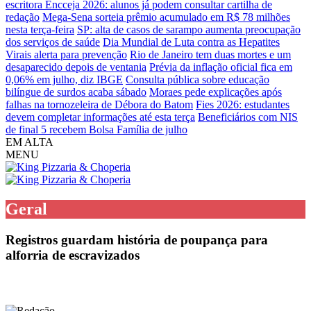
escritora
Encceja 2026: alunos já podem consultar cartilha de
redação
Mega-Sena sorteia prêmio acumulado em R$ 78 milhões
nesta terça-feira
SP: alta de casos de sarampo aumenta preocupação
dos serviços de saúde
Dia Mundial de Luta contra as Hepatites
Virais alerta para prevenção
Rio de Janeiro tem duas mortes e um
desaparecido depois de ventania
Prévia da inflação oficial fica em
0,06% em julho, diz IBGE
Consulta pública sobre educação
bilíngue de surdos acaba sábado
Moraes pede explicações após
falhas na tornozeleira de Débora do Batom
Fies 2026: estudantes
devem completar informações até esta terça
Beneficiários com NIS
de final 5 recebem Bolsa Família de julho
EM ALTA
MENU
Geral
Registros guardam história de poupança para
alforria de escravizados