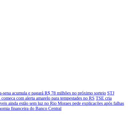
-sena acumula e pagará R$ 78 milhões no próximo sorteio
STJ
começa com alerta amarelo para tempestades no RS
TSE cria
veis ainda estão sem luz no Rio
Moraes pede explicações após falhas
nomia financeira do Banco Central