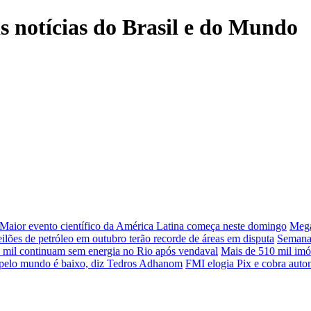
is notícias do Brasil e do Mundo
Maior evento científico da América Latina começa neste domingo
Mega
ilões de petróleo em outubro terão recorde de áreas em disputa
Semana 
 mil continuam sem energia no Rio após vendaval
Mais de 510 mil imó
 pelo mundo é baixo, diz Tedros Adhanom
FMI elogia Pix e cobra auto