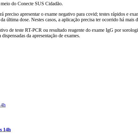
or meio do Conecte SUS Cidadão.
reciso apresentar o exame negativo para covid; testes rápidos e exame
a última dose. Nestes casos, a aplicação precisa ter ocorrido há mais d
egativo de teste RT-PCR ou resultado reagente do exame IgG por sorolog
m dispensadas da apresentação de exames.
às 14h