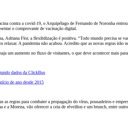
acina contra a covid-19, o Arquipélago de Fernando de Noronha entro
esentar o comprovante de vacinação digital.
 Adriana Flor, a flexibilização é positiva. “Todo mundo precisa se va
relaxar. A pandemia não acabou. Acredito que as novas regras irão no
haja um aumento no fluxo de visitantes, o que deve acontecer mais para 
egundo dados da ClickBus
início de ano desde 2015
 as regras para combater a propagação do vírus, pousadeiros e empresár
e a Morena, vão oferecer a ceia de réveillon e um brunch, entre outro