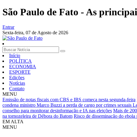
São Paulo de Fato - As principa
Entrar
Sexta-feira,
07 de Agosto de 2026
Início
POLÍTICA
ECONOMIA
ESPORTE
Edições
Notícias
Contato
MENU
Emissão de notas fiscais com CBS e IBS começa nesta segunda-feira
condena ministro Marco Buzzi a perda de cargo por crimes sexuais
Le
conselho para monitorar desinformação e IA nas eleições
Mais de 200
na tornozeleira de Débora do Batom
Risco de disseminação do ebola
EM ALTA
MENU