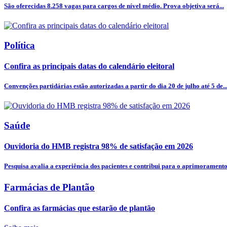
São oferecidas 8.258 vagas para cargos de nível médio. Prova objetiva será...
Política
Confira as principais datas do calendário eleitoral
Convenções partidárias estão autorizadas a partir do dia 20 de julho até 5 de..
Saúde
Ouvidoria do HMB registra 98% de satisfação em 2026
Pesquisa avalia a experiência dos pacientes e contribui para o aprimoramento.
Farmácias de Plantão
Confira as farmácias que estarão de plantão