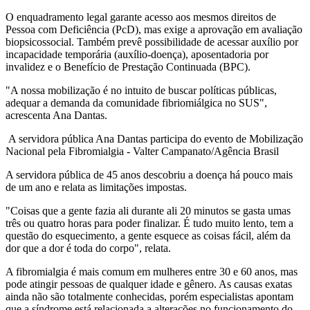
O enquadramento legal garante acesso aos mesmos direitos de
Pessoa com Deficiência (PcD), mas exige a aprovação em avaliação
biopsicossocial. Também prevê possibilidade de acessar auxílio por
incapacidade temporária (auxílio-doença), aposentadoria por
invalidez e o Benefício de Prestação Continuada (BPC).
"A nossa mobilização é no intuito de buscar políticas públicas,
adequar a demanda da comunidade fibriomiálgica no SUS",
acrescenta Ana Dantas.
A servidora pública Ana Dantas participa do evento de Mobilização
Nacional pela Fibromialgia - Valter Campanato/Agência Brasil
A servidora pública de 45 anos descobriu a doença há pouco mais
de um ano e relata as limitações impostas.
"Coisas que a gente fazia ali durante ali 20 minutos se gasta umas
três ou quatro horas para poder finalizar. É tudo muito lento, tem a
questão do esquecimento, a gente esquece as coisas fácil, além da
dor que a dor é toda do corpo", relata.
A fibromialgia é mais comum em mulheres entre 30 e 60 anos, mas
pode atingir pessoas de qualquer idade e gênero. As causas exatas
ainda não são totalmente conhecidas, porém especialistas apontam
que a síndrome está relacionada a alterações no funcionamento do