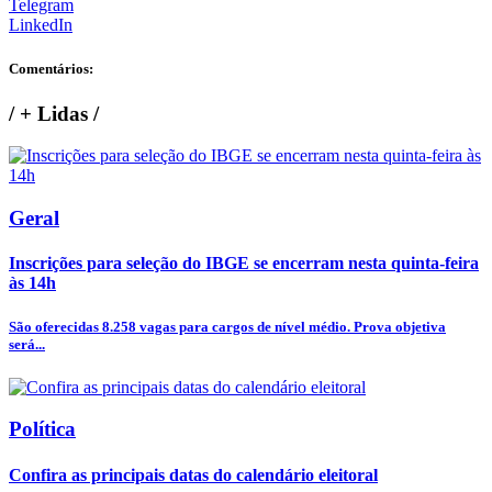
Telegram
LinkedIn
Comentários:
/
+ Lidas
/
Geral
Inscrições para seleção do IBGE se encerram nesta quinta-feira
às 14h
São oferecidas 8.258 vagas para cargos de nível médio. Prova objetiva
será...
Política
Confira as principais datas do calendário eleitoral