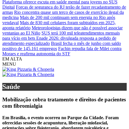
Plataforma oferece escuta em saúde mental para jovens no SUS
Digital
Forças de segurança do RJ terão de fazer recadastramento de
armas
Rio concentra quase um terço de casos de exercício ilegal da
medicina
Mais de 200 mil continuam sem energia no Rio após
vendaval
Mais de 830 mil celulares foram subtraídos em 2025,
aponta relatório
Meteorologistas dizem que não é possível associar
ventanias ao El Niño
SUS terá 100 mil teleatendimentos mensais
para vício em bets
Enade 2026: divulgada resposta a pedido de
atendimento especializado
Brasil fecha o mês de junho com saldo
positivo de 145.161 empregos
Fachin repudia fala de Milei contra
Moraes e reafirma autonomia do STF
EM ALTA
MENU
Saúde
Mobilização cobra tratamento e direitos de pacientes
com fibromialgia
Em Brasília, o evento ocorreu no Parque da Cidade. Foram
oferecidas sessões de acupuntura, liberação miofascial,
orientações sobre fisioterapia, abordagem psicológica e