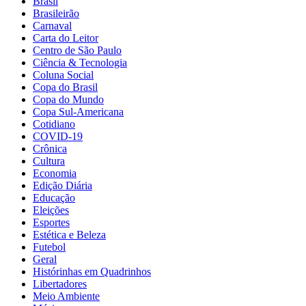
Brasil
Brasileirão
Carnaval
Carta do Leitor
Centro de São Paulo
Ciência & Tecnologia
Coluna Social
Copa do Brasil
Copa do Mundo
Copa Sul-Americana
Cotidiano
COVID-19
Crônica
Cultura
Economia
Edição Diária
Educação
Eleições
Esportes
Estética e Beleza
Futebol
Geral
Histórinhas em Quadrinhos
Libertadores
Meio Ambiente