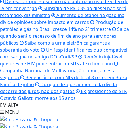
Defesa diz que Bolsonaro não autorizou uso de vídeo de
IA em convenção
Subsídio de R$ 0,35 ao diesel não será
retomado, diz ministro
Aumento de etanol na gasolina
divide opiniões sobre impacto em carros
Produção de
petróleo e gás no Brasil cresce 14% no 2º trimestre
Saiba
quando será o recesso de fim de ano para servidores
públicos
Saiba como a urna eletrônica garante a
soberania do voto
Unifesp identifica resíduo compatível
com sangue no antigo DOI-Codi/SP
Remédio injetável
que previne HIV pode entrar no SUS até o fim o ano
Campanha Nacional de Multivacinação começa nesta
segunda
Beneficiários com NIS de final 8 recebem Bolsa
Família de julho
Durigan diz que aumento da dívida
decorre dos juros, não dos gastos
Ex-presidente do STF,
Octavio Gallotti morre aos 95 anos
EM ALTA
MENU