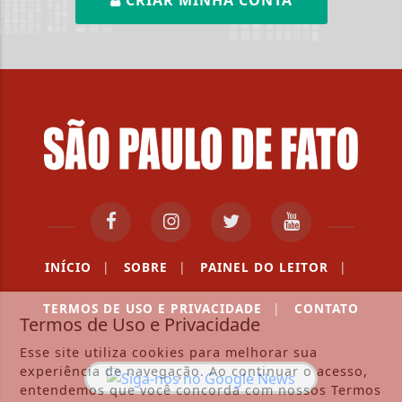
INÍCIO
|
SOBRE
|
PAINEL DO LEITOR
|
TERMOS DE USO E PRIVACIDADE
|
CONTATO
Termos de Uso e Privacidade
Esse site utiliza cookies para melhorar sua
experiência de navegação. Ao continuar o acesso,
entendemos que você concorda com nossos Termos