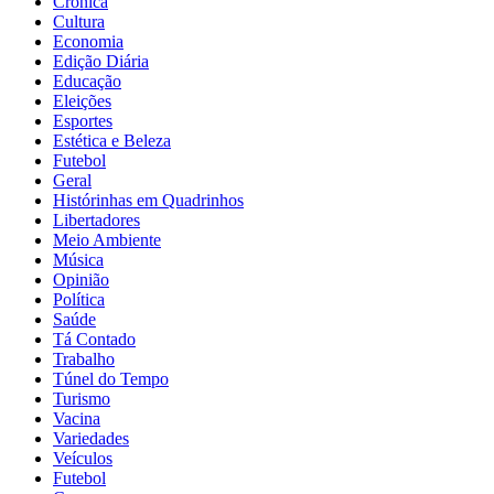
Crônica
Cultura
Economia
Edição Diária
Educação
Eleições
Esportes
Estética e Beleza
Futebol
Geral
Histórinhas em Quadrinhos
Libertadores
Meio Ambiente
Música
Opinião
Política
Saúde
Tá Contado
Trabalho
Túnel do Tempo
Turismo
Vacina
Variedades
Veículos
Futebol