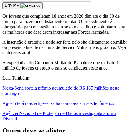
ENVIAR
Os jovens que completam 18 anos em 2026 têm até o dia 30 de
junho para fazerem o alistamento militar. O procedimento é
obrigatório para os brasileiros do sexo masculino e voluntário para
as mulheres que desejarem ingressar nas Forças Armadas.
A inscrição é gratuita e pode ser feita pelo site alistamento.eb.mil.br
ou presencialmente na Junta de Serviço Militar mais próxima. Veja
endereços aqui.
A expectativa do Comando Militar do Planalto é que mais de 1
milhão de jovens em todo o país se candidatem este ano.
Leia Também:
Mega-Sena sorteia prêmio acumulado de R$ 165 milhões neste
domingo
Agosto terá dois eclipses; saiba como assistir aos fenômenos
Agência Nacional de Proteção de Dados investiga plataforma
Discord
Quem deve se alistar