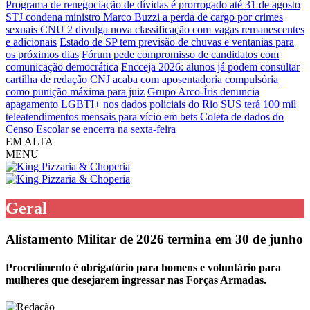
Programa de renegociação de dívidas é prorrogado até 31 de agosto
STJ condena ministro Marco Buzzi a perda de cargo por crimes
sexuais
CNU 2 divulga nova classificação com vagas remanescentes
e adicionais
Estado de SP tem previsão de chuvas e ventanias para
os próximos dias
Fórum pede compromisso de candidatos com
comunicação democrática
Encceja 2026: alunos já podem consultar
cartilha de redação
CNJ acaba com aposentadoria compulsória
como punição máxima para juiz
Grupo Arco-Íris denuncia
apagamento LGBTI+ nos dados policiais do Rio
SUS terá 100 mil
teleatendimentos mensais para vício em bets
Coleta de dados do
Censo Escolar se encerra na sexta-feira
EM ALTA
MENU
Geral
Alistamento Militar de 2026 termina em 30 de junho
Procedimento é obrigatório para homens e voluntário para
mulheres que desejarem ingressar nas Forças Armadas.