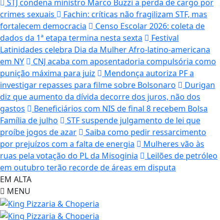
STJ condena ministro Marco Buzzi a perda de cargo por
crimes sexuais
Fachin: críticas não fragilizam STF, mas
fortalecem democracia
Censo Escolar 2026: coleta de
dados da 1ª etapa termina nesta sexta
Festival
Latinidades celebra Dia da Mulher Afro-latino-americana
em NY
CNJ acaba com aposentadoria compulsória como
punição máxima para juiz
Mendonça autoriza PF a
investigar repasses para filme sobre Bolsonaro
Durigan
diz que aumento da dívida decorre dos juros, não dos
gastos
Beneficiários com NIS de final 8 recebem Bolsa
Família de julho
STF suspende julgamento de lei que
proíbe jogos de azar
Saiba como pedir ressarcimento
por prejuízos com a falta de energia
Mulheres vão às
ruas pela votação do PL da Misoginia
Leilões de petróleo
em outubro terão recorde de áreas em disputa
EM ALTA
MENU