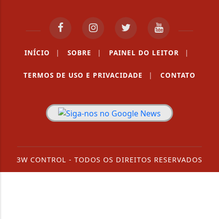
INÍCIO
|
SOBRE
|
PAINEL DO LEITOR
|
TERMOS DE USO E PRIVACIDADE
|
CONTATO
3W CONTROL - TODOS OS DIREITOS RESERVADOS
Termos de Uso e Privacidade
Esse site utiliza cookies para melhorar sua
experiência de navegação. Ao continuar o acesso,
entendemos que você concorda com nossos Termos