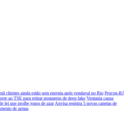
il clientes ainda estão sem energia após vendaval no Rio
Procon-RJ
rre ao TSE para retirar postagens de deep fake
Ventania causa
 lei que proíbe jogos de azar
Anvisa registra 5 novas canetas de
ramento de armas