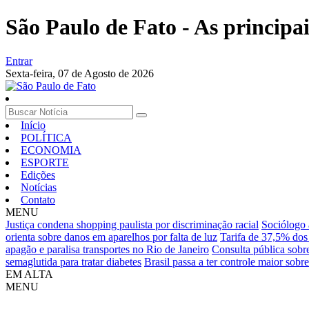
São Paulo de Fato - As principa
Entrar
Sexta-feira,
07 de Agosto de 2026
Início
POLÍTICA
ECONOMIA
ESPORTE
Edições
Notícias
Contato
MENU
Justiça condena shopping paulista por discriminação racial
Sociólogo a
orienta sobre danos em aparelhos por falta de luz
Tarifa de 37,5% dos
apagão e paralisa transportes no Rio de Janeiro
Consulta pública sobr
semaglutida para tratar diabetes
Brasil passa a ter controle maior sob
EM ALTA
MENU