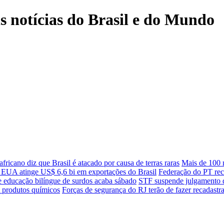
is notícias do Brasil e do Mundo
fricano diz que Brasil é atacado por causa de terras raras
Mais de 100 m
 EUA atinge US$ 6,6 bi em exportações do Brasil
Federação do PT reco
e educação bilíngue de surdos acaba sábado
STF suspende julgamento de
re produtos químicos
Forças de segurança do RJ terão de fazer recadast