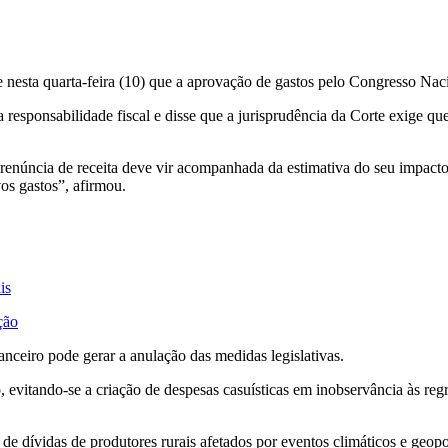
esta quarta-feira (10) que a aprovação de gastos pelo Congresso Nacio
esponsabilidade fiscal e disse que a jurisprudência da Corte exige qu
u renúncia de receita deve vir acompanhada da estimativa do seu impact
os gastos”, afirmou.
is
ção
nceiro pode gerar a anulação das medidas legislativas.
ão, evitando-se a criação de despesas casuísticas em inobservância às re
e dívidas de produtores rurais afetados por eventos climáticos e geopo