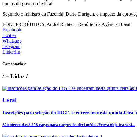
contas do governo federal.
Segundo o ministro da Fazenda, Dario Durigan, o impacto da aprova
FONTE/CRÉDITOS:
André Richter - Repórter da Agência Brasil
Facebook
Twitter
Whatsapp
Telegram
LinkedIn
Comentários:
/
+ Lidas
/
Geral
Inscrições para seleção do IBGE se encerram nesta quinta-feira 
São oferecidas 8.258 vagas para cargos de nível médio. Prova objetiva será...