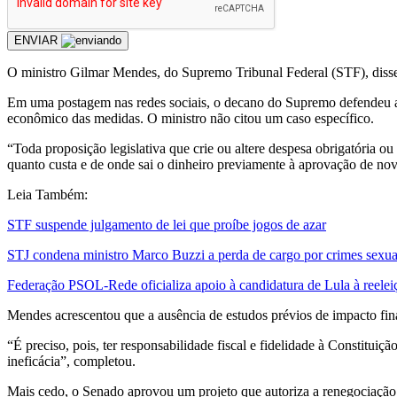
ENVIAR
O ministro Gilmar Mendes, do Supremo Tribunal Federal (STF), disse n
Em uma postagem nas redes sociais, o decano do Supremo defendeu a r
econômico das medidas. O ministro não citou um caso específico.
“Toda proposição legislativa que crie ou altere despesa obrigatória o
quanto custa e de onde sai o dinheiro previamente à aprovação de nov
Leia Também:
STF suspende julgamento de lei que proíbe jogos de azar
STJ condena ministro Marco Buzzi a perda de cargo por crimes sexua
Federação PSOL-Rede oficializa apoio à candidatura de Lula à reelei
Mendes acrescentou que a ausência de estudos prévios de impacto fina
“É preciso, pois, ter responsabilidade fiscal e fidelidade à Constituiç
ineficácia”, completou.
Mais cedo, o Senado aprovou um projeto que autoriza a renegociação d