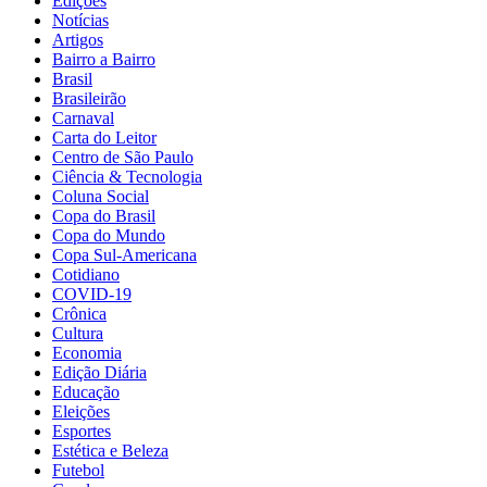
Edições
Notícias
Artigos
Bairro a Bairro
Brasil
Brasileirão
Carnaval
Carta do Leitor
Centro de São Paulo
Ciência & Tecnologia
Coluna Social
Copa do Brasil
Copa do Mundo
Copa Sul-Americana
Cotidiano
COVID-19
Crônica
Cultura
Economia
Edição Diária
Educação
Eleições
Esportes
Estética e Beleza
Futebol