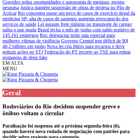
Gravidez reduz oportunidades e autonomia de meninas, mostra
pesquisa
Justiça mantém suspensão de obras de tirolesa no Pão de
Açúcar
Rio concentra quase um terço de casos de exercício ilegal da
medicina
SP: alta de casos de sarampo aumenta preocupação dos
serviços de saúde
Lei garante frete mínimo no transporte de cargas;
saiba o que muda
Brasil fecha o mês de junho com saldo positivo de
145.161 empregos
Rio: delegacias terão sala especial para
mulheres vítimas de violência
Governo Central tem déficit de R$
48,2 bilhões em junho
Nova lei cria filtros para recursos e deve
reduzir ações no STJ
Federação do PT recorre ao TSE para retirar
postagens de deep fake
EM ALTA
MENU
Geral
Rodoviários do Rio decidem suspender greve e
ônibus voltam a circular
Paralisação foi suspensa até a próxima segunda-feira (6),
quando haverá nova rodada de negociação com patrões para
decidir sobre reajuste para categoria.