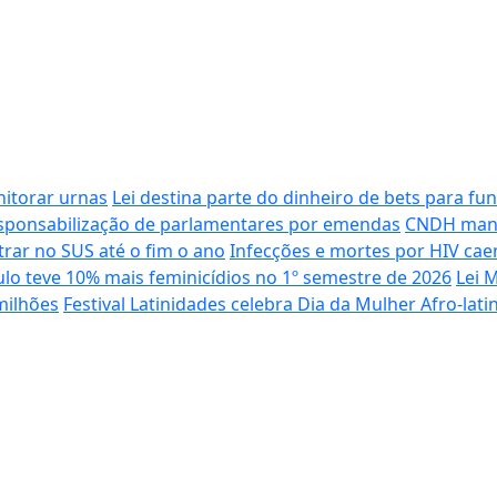
nitorar urnas
Lei destina parte do dinheiro de bets para fun
sponsabilização de parlamentares por emendas
CNDH mani
trar no SUS até o fim o ano
Infecções e mortes por HIV cae
lo teve 10% mais feminicídios no 1º semestre de 2026
Lei 
milhões
Festival Latinidades celebra Dia da Mulher Afro-la