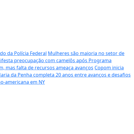
do da Polícia Federal
Mulheres são maioria no setor de
festa preocupação com camelôs após Programa
m, mas falta de recursos ameaça avanços
Copom inicia
Maria da Penha completa 20 anos entre avanços e desafios
tino-americana em NY