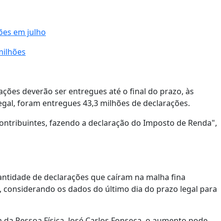
ões em julho
milhões
ações deverão ser entregues até o final do prazo, às
egal, foram entregues 43,3 milhões de declarações.
ontribuintes, fazendo a declaração do Imposto de Renda",
ntidade de declarações que caíram na malha fina
 considerando os dados do último dia do prazo legal para
da Pessoa Física, José Carlos Fonseca, o aumento pode