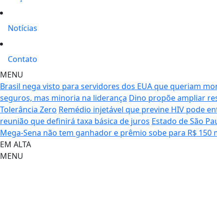
Notícias
Contato
MENU
Brasil nega visto para servidores dos EUA que queriam mo
seguros, mas minoria na liderança
Dino propõe ampliar re
Tolerância Zero
Remédio injetável que previne HIV pode en
reunião que definirá taxa básica de juros
Estado de São Pau
Mega-Sena não tem ganhador e prêmio sobe para R$ 150 
EM ALTA
MENU