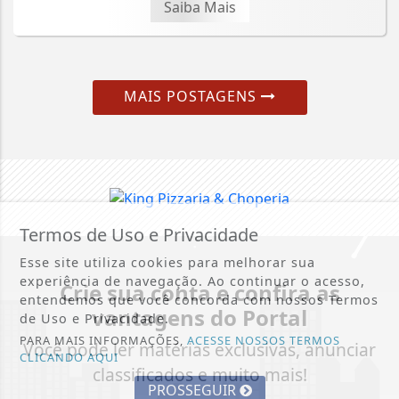
Saiba Mais
MAIS POSTAGENS
Termos de Uso e Privacidade
Esse site utiliza cookies para melhorar sua
experiência de navegação. Ao continuar o acesso,
Crie sua conta e confira as
entendemos que você concorda com nossos Termos
vantagens do Portal
de Uso e Privacidade.
PARA MAIS INFORMAÇÕES,
ACESSE NOSSOS TERMOS
Você pode ler matérias exclusivas, anunciar
CLICANDO AQUI
classificados e muito mais!
PROSSEGUIR