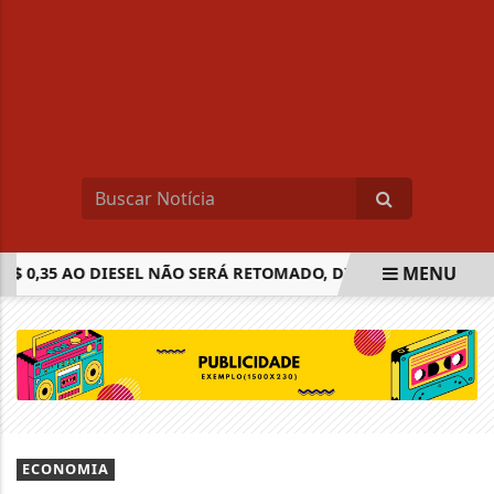
MENU
 0,35 AO DIESEL NÃO SERÁ RETOMADO, DIZ MINISTRO
CEL
EM ALTA
ECONOMIA