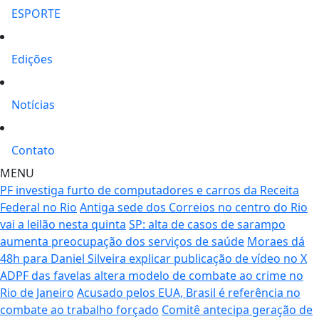
ESPORTE
Edições
Notícias
Contato
MENU
PF investiga furto de computadores e carros da Receita
Federal no Rio
Antiga sede dos Correios no centro do Rio
vai a leilão nesta quinta
SP: alta de casos de sarampo
aumenta preocupação dos serviços de saúde
Moraes dá
48h para Daniel Silveira explicar publicação de vídeo no X
ADPF das favelas altera modelo de combate ao crime no
Rio de Janeiro
Acusado pelos EUA, Brasil é referência no
combate ao trabalho forçado
Comitê antecipa geração de