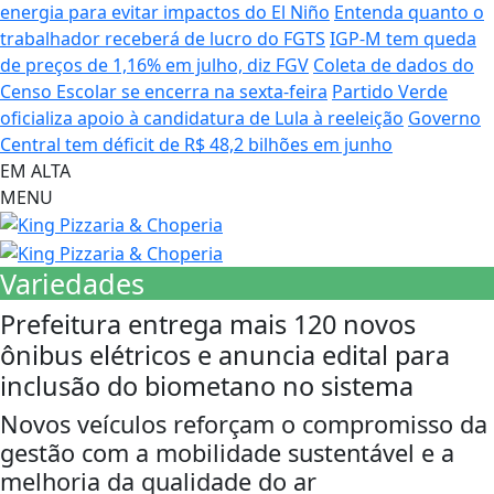
energia para evitar impactos do El Niño
Entenda quanto o
trabalhador receberá de lucro do FGTS
IGP-M tem queda
de preços de 1,16% em julho, diz FGV
Coleta de dados do
Censo Escolar se encerra na sexta-feira
Partido Verde
oficializa apoio à candidatura de Lula à reeleição
Governo
Central tem déficit de R$ 48,2 bilhões em junho
EM ALTA
MENU
Variedades
Prefeitura entrega mais 120 novos
ônibus elétricos e anuncia edital para
inclusão do biometano no sistema
Novos veículos reforçam o compromisso da
gestão com a mobilidade sustentável e a
melhoria da qualidade do ar