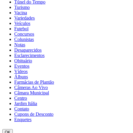
Túnel do Tempo
Turismo
Vacina
Variedades
Veículos
Futebol
Concursos
Colunistas
Notas
Desaparecidos
Esclarecimentos
Obituário
Eventos
Vídeos
Álbuns
Farmácias de Plantão
Câmeras Ao Vivo
Câmara Municipal
Centro
Jardim Itália
Contato
Cupons de Desconto
Enquetes
OK