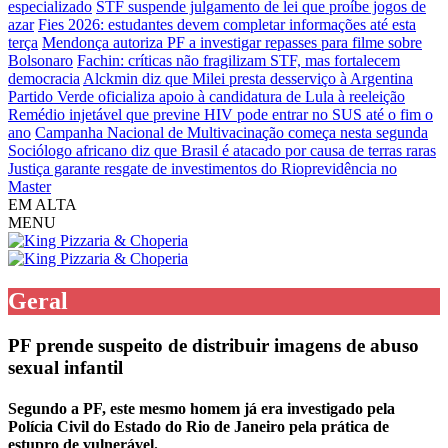
especializado
STF suspende julgamento de lei que proíbe jogos de
azar
Fies 2026: estudantes devem completar informações até esta
terça
Mendonça autoriza PF a investigar repasses para filme sobre
Bolsonaro
Fachin: críticas não fragilizam STF, mas fortalecem
democracia
Alckmin diz que Milei presta desserviço à Argentina
Partido Verde oficializa apoio à candidatura de Lula à reeleição
Remédio injetável que previne HIV pode entrar no SUS até o fim o
ano
Campanha Nacional de Multivacinação começa nesta segunda
Sociólogo africano diz que Brasil é atacado por causa de terras raras
Justiça garante resgate de investimentos do Rioprevidência no
Master
EM ALTA
MENU
Geral
PF prende suspeito de distribuir imagens de abuso
sexual infantil
Segundo a PF, este mesmo homem já era investigado pela
Polícia Civil do Estado do Rio de Janeiro pela prática de
estupro de vulnerável.