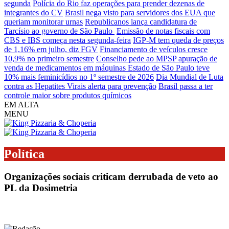
segunda
Polícia do Rio faz operações para prender dezenas de
integrantes do CV
Brasil nega visto para servidores dos EUA que
queriam monitorar urnas
Republicanos lança candidatura de
Tarcísio ao governo de São Paulo
Emissão de notas fiscais com
CBS e IBS começa nesta segunda-feira
IGP-M tem queda de preços
de 1,16% em julho, diz FGV
Financiamento de veículos cresce
10,9% no primeiro semestre
Conselho pede ao MPSP apuração de
venda de medicamentos em máquinas
Estado de São Paulo teve
10% mais feminicídios no 1º semestre de 2026
Dia Mundial de Luta
contra as Hepatites Virais alerta para prevenção
Brasil passa a ter
controle maior sobre produtos químicos
EM ALTA
MENU
Política
Organizações sociais criticam derrubada de veto ao
PL da Dosimetria