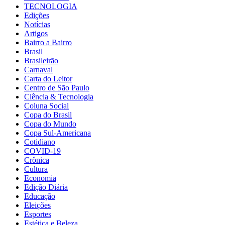
TECNOLOGIA
Edições
Notícias
Artigos
Bairro a Bairro
Brasil
Brasileirão
Carnaval
Carta do Leitor
Centro de São Paulo
Ciência & Tecnologia
Coluna Social
Copa do Brasil
Copa do Mundo
Copa Sul-Americana
Cotidiano
COVID-19
Crônica
Cultura
Economia
Edição Diária
Educação
Eleições
Esportes
Estética e Beleza