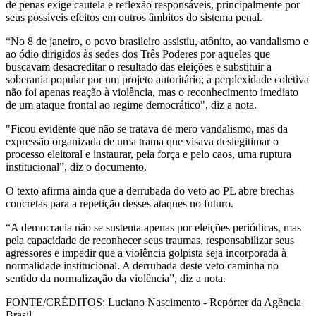
de penas exige cautela e reflexão responsáveis, principalmente por
seus possíveis efeitos em outros âmbitos do sistema penal.
“No 8 de janeiro, o povo brasileiro assistiu, atônito, ao vandalismo e
ao ódio dirigidos às sedes dos Três Poderes por aqueles que
buscavam desacreditar o resultado das eleições e substituir a
soberania popular por um projeto autoritário; a perplexidade coletiva
não foi apenas reação à violência, mas o reconhecimento imediato
de um ataque frontal ao regime democrático", diz a nota.
"Ficou evidente que não se tratava de mero vandalismo, mas da
expressão organizada de uma trama que visava deslegitimar o
processo eleitoral e instaurar, pela força e pelo caos, uma ruptura
institucional”, diz o documento.
O texto afirma ainda que a derrubada do veto ao PL abre brechas
concretas para a repetição desses ataques no futuro.
“A democracia não se sustenta apenas por eleições periódicas, mas
pela capacidade de reconhecer seus traumas, responsabilizar seus
agressores e impedir que a violência golpista seja incorporada à
normalidade institucional. A derrubada deste veto caminha no
sentido da normalização da violência”, diz a nota.
FONTE/CRÉDITOS:
Luciano Nascimento - Repórter da Agência
Brasil