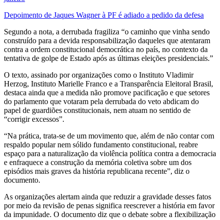
Depoimento de Jaques Wagner à PF é adiado a pedido da defesa
Segundo a nota, a derrubada fragiliza “o caminho que vinha sendo
construído para a devida responsabilização daqueles que atentaram
contra a ordem constitucional democrática no país, no contexto da
tentativa de golpe de Estado após as últimas eleições presidenciais.”
O texto, assinado por organizações como o Instituto Vladimir
Herzog, Instituto Marielle Franco e a Transparência Eleitoral Brasil,
destaca ainda que a medida não promove pacificação e que setores
do parlamento que votaram pela derrubada do veto abdicam do
papel de guardiões constitucionais, nem atuam no sentido de
“corrigir excessos”.
“Na prática, trata-se de um movimento que, além de não contar com
respaldo popular nem sólido fundamento constitucional, reabre
espaço para a naturalização da violência política contra a democracia
e enfraquece a construção da memória coletiva sobre um dos
episódios mais graves da história republicana recente”, diz o
documento.
As organizações alertam ainda que reduzir a gravidade desses fatos
por meio da revisão de penas significa reescrever a história em favor
da impunidade. O documento diz que o debate sobre a flexibilização