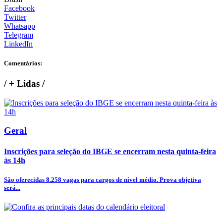
Facebook
Twitter
Whatsapp
Telegram
LinkedIn
Comentários:
/
+ Lidas
/
Geral
Inscrições para seleção do IBGE se encerram nesta quinta-feira
às 14h
São oferecidas 8.258 vagas para cargos de nível médio. Prova objetiva
será...