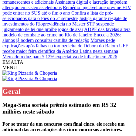
remanescentes e adicionais
Assinatura digital e lacração impedem
alteração em sistemas eleitorais
Remédio injetável que previne HIV
pode entrar no SUS até o fim o ano
Confira a lista de pré-
selecionados para o Fies do 2º semestre
Justiça garante resgate de
investimentos do Rioprevidência no Master
STF suspende
julgamento de lei que proíbe jogos de azar
ADPF das favelas altera
modelo de combate ao crime no Rio de Janeiro
Encceja 2026:
alunos já podem consultar cartilha de redação
Moraes pede
explicações após falhas na tornozeleira de Débora do Batom
UFF
recebe maior feira científica da América Latina nesta semana
Mercado reduz para 5,12% expectativa de inflação em 2026
EM ALTA
MENU
Geral
Mega-Sena sorteia prêmio estimado em R$ 32
milhões neste sábado
Por se tratar de um concurso com final cinco, ele recebe um
adicional das arrecadações dos cinco concursos anteriores.