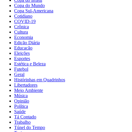
Copa do Brasil
Copa do Mundo
Copa Sul-Americana
Cotidiano
COVID-19
Crônica
Cultura
Economia
Edição Diária
Educação
Eleições
Esportes
Estética e Beleza
Futebol
Geral
Histórinhas em Quadrinhos
Libertadores
Meio Ambiente
Música
Opinião
Política
Saúde
Tá Contado
Trabalho
Túnel do Tempo