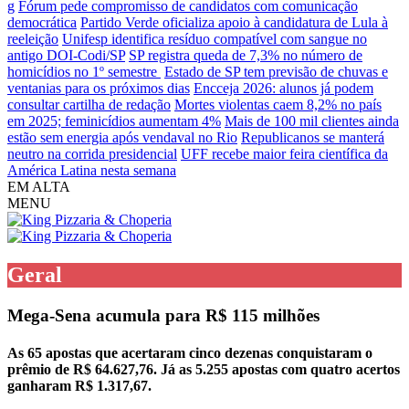
g
Fórum pede compromisso de candidatos com comunicação
democrática
Partido Verde oficializa apoio à candidatura de Lula à
reeleição
Unifesp identifica resíduo compatível com sangue no
antigo DOI-Codi/SP
SP registra queda de 7,3% no número de
homicídios no 1º semestre
Estado de SP tem previsão de chuvas e
ventanias para os próximos dias
Encceja 2026: alunos já podem
consultar cartilha de redação
Mortes violentas caem 8,2% no país
em 2025; feminicídios aumentam 4%
Mais de 100 mil clientes ainda
estão sem energia após vendaval no Rio
Republicanos se manterá
neutro na corrida presidencial
UFF recebe maior feira científica da
América Latina nesta semana
EM ALTA
MENU
Geral
Mega-Sena acumula para R$ 115 milhões
As 65 apostas que acertaram cinco dezenas conquistaram o
prêmio de R$ 64.627,76. Já as 5.255 apostas com quatro acertos
ganharam R$ 1.317,67.