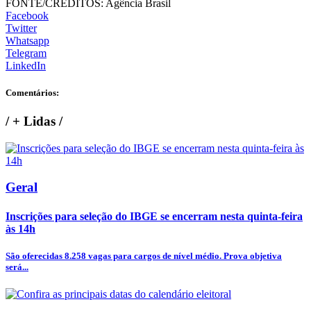
FONTE/CRÉDITOS:
Agência Brasil
Facebook
Twitter
Whatsapp
Telegram
LinkedIn
Comentários:
/
+ Lidas
/
Geral
Inscrições para seleção do IBGE se encerram nesta quinta-feira
às 14h
São oferecidas 8.258 vagas para cargos de nível médio. Prova objetiva
será...