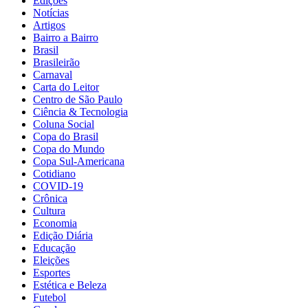
Edições
Notícias
Artigos
Bairro a Bairro
Brasil
Brasileirão
Carnaval
Carta do Leitor
Centro de São Paulo
Ciência & Tecnologia
Coluna Social
Copa do Brasil
Copa do Mundo
Copa Sul-Americana
Cotidiano
COVID-19
Crônica
Cultura
Economia
Edição Diária
Educação
Eleições
Esportes
Estética e Beleza
Futebol