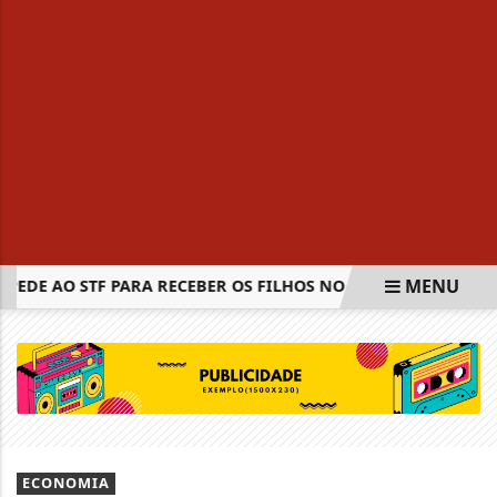
MENU
E AO STF PARA RECEBER OS FILHOS NO DIA DOS PAIS
CE
EM ALTA
ECONOMIA