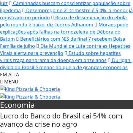
juiz
Caminhadas buscam conscientizar população sobre
lipedema
Desemprego no 2º trimestre é 5,4%, o menor já
registrado no período
Risco de disseminação do ebola
pelo mundo é baixo, diz Tedros Adhanom
Moraes pede
explicações após falhas na tornozeleira de Débora do
Batom
Beneficiários com NIS de final 7 recebem Bolsa
Família de julho
Dia Mundial de Luta contra as Hepatites
Virais alerta para prevenção
Estudo sobre hepatites
virais traça panorama da doença em onze anos
Durigan:
dívida do Brasil é menor do que a de grandes economias
EM ALTA
MENU
Economia
Lucro do Banco do Brasil cai 54% com
avanço da crise no agro