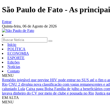
São Paulo de Fato - As principa
Entrar
Quinta-feira,
06 de Agosto de 2026
Início
POLÍTICA
ECONOMIA
ESPORTE
Edições
Notícias
Contato
MENU
Remédio injetável que previne HIV pode entrar no SUS até o fim o a
Rio
CNU 2 divulga nova classificação com vagas remanescentes e ad
caluniado Lula
Caixa paga Bolsa Família de julho a beneficiários com
lavava dinheiro do CV por meio de clube e pousada no Rio
Justiça g
EM ALTA
MENU