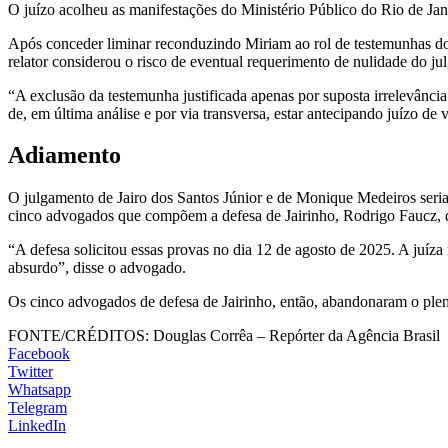
O juízo acolheu as manifestações do Ministério Público do Rio de Jane
Após conceder liminar reconduzindo Miriam ao rol de testemunhas do j
relator considerou o risco de eventual requerimento de nulidade do ju
“A exclusão da testemunha justificada apenas por suposta irrelevância
de, em última análise e por via transversa, estar antecipando juízo d
Adiamento
O julgamento de Jairo dos Santos Júnior e de Monique Medeiros seria 
cinco advogados que compõem a defesa de Jairinho, Rodrigo Faucz, di
“A defesa solicitou essas provas no dia 12 de agosto de 2025. A juíz
absurdo”, disse o advogado.
Os cinco advogados de defesa de Jairinho, então, abandonaram o plená
FONTE/CRÉDITOS:
Douglas Corrêa – Repórter da Agência Brasil
Facebook
Twitter
Whatsapp
Telegram
LinkedIn