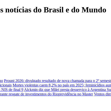
is notícias do Brasil e do Mundo
no
Prouni 2026: divulgado resultado de nova chamada para o 2º semest
icionais
Mortes violentas caem 8,2% no país em 2025; feminicídios a
 NIS de final 9
Alckmin diz que Milei presta desserviço à Argentina
Su
arante resgate de investimentos do Rioprevidência no Master
Ventos dim