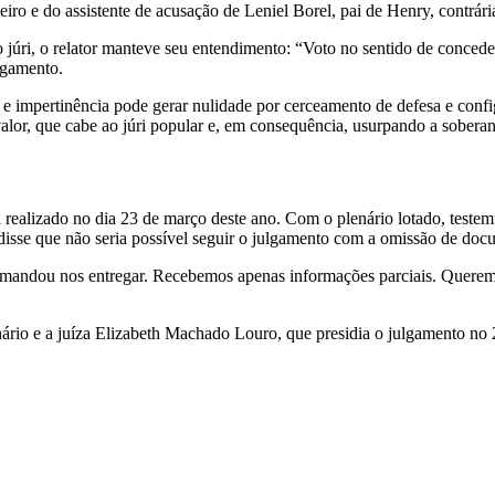
iro e do assistente de acusação de Leniel Borel, pai de Henry, contrár
úri, o relator manteve seu entendimento: “Voto no sentido de conceder 
lgamento.
 e impertinência pode gerar nulidade por cerceamento de defesa e confi
e valor, que cabe ao júri popular e, em consequência, usurpando a sober
realizado no dia 23 de março deste ano. Com o plenário lotado, testem
sse que não seria possível seguir o julgamento com a omissão de docu
a mandou nos entregar. Recebemos apenas informações parciais. Querem 
rio e a juíza Elizabeth Machado Louro, que presidia o julgamento no 2º