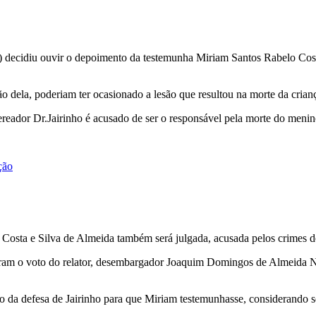
J) decidiu ouvir o depoimento da testemunha Miriam Santos Rabelo Cos
ão dela, poderiam ter ocasionado a lesão que resultou na morte da cria
ereador Dr.Jairinho é acusado de ser o responsável pela morte do meni
ção
osta e Silva de Almeida também será julgada, acusada pelos crimes de
ram o voto do relator, desembargador Joaquim Domingos de Almeida Neto
o da defesa de Jairinho para que Miriam testemunhasse, considerando se