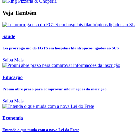
Veja Também
Saúde
Lei prorroga uso do FGTS em hospitais filantrópicos ligados ao SUS
Saiba Mais
Educação
Prouni abre prazo para comprovar informações da inscrição
Saiba Mais
Economia
Entenda o que muda com a nova Lei do Frete