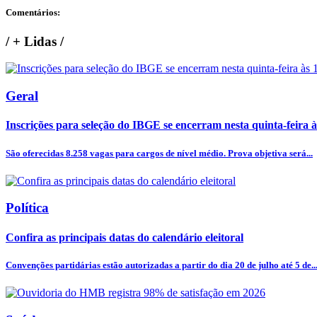
Comentários:
/
+ Lidas
/
Geral
Inscrições para seleção do IBGE se encerram nesta quinta-feira 
São oferecidas 8.258 vagas para cargos de nível médio. Prova objetiva será...
Política
Confira as principais datas do calendário eleitoral
Convenções partidárias estão autorizadas a partir do dia 20 de julho até 5 de..