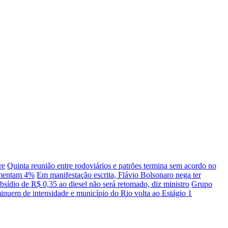
re
Quinta reunião entre rodoviários e patrões termina sem acordo no
umentam 4%
Em manifestação escrita, Flávio Bolsonaro nega ter
bsídio de R$ 0,35 ao diesel não será retomado, diz ministro
Grupo
inuem de intensidade e município do Rio volta ao Estágio 1