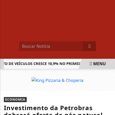
MENU
 DE VEÍCULOS CRESCE 10,9% NO PRIMEIRO SEMESTRE
CO
EM ALTA
ECONOMIA
Investimento da Petrobras
dobrará oferta de gás natural