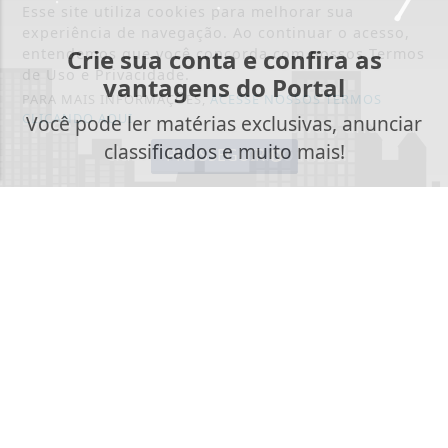
Esse site utiliza cookies para melhorar sua
experiência de navegação. Ao continuar o acesso,
Crie sua conta e confira as
entendemos que você concorda com nossos Termos
de Uso e Privacidade.
vantagens do Portal
PARA MAIS INFORMAÇÕES,
ACESSE NOSSOS TERMOS
CLICANDO AQUI
Você pode ler matérias exclusivas, anunciar
classificados e muito mais!
PROSSEGUIR
CRIAR MINHA CONTA