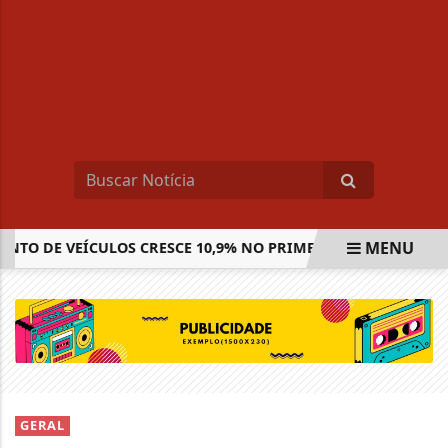
MENU
O DE VEÍCULOS CRESCE 10,9% NO PRIMEIRO SEMESTRE
N
EM ALTA
GERAL