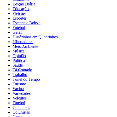
Edição Diária
Educação
Eleições
Esportes
Estética e Beleza
Futebol
Geral
Histórinhas em Quadrinhos
Libertadores
Meio Ambiente
Música
Opinião
Política
Saúde
Tá Contado
Trabalho
Túnel do Tempo
Turismo
Vacina
Variedades
Veículos
Futebol
Concursos
Colunistas
Notas