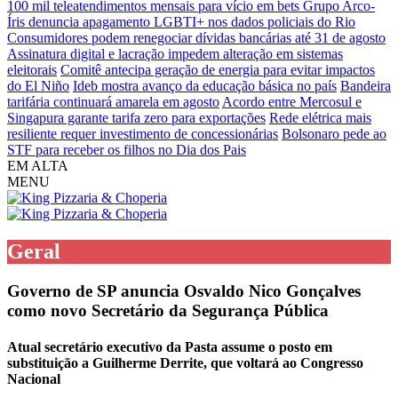
100 mil teleatendimentos mensais para vício em bets
Grupo Arco-
Íris denuncia apagamento LGBTI+ nos dados policiais do Rio
Consumidores podem renegociar dívidas bancárias até 31 de agosto
Assinatura digital e lacração impedem alteração em sistemas
eleitorais
Comitê antecipa geração de energia para evitar impactos
do El Niño
Ideb mostra avanço da educação básica no país
Bandeira
tarifária continuará amarela em agosto
Acordo entre Mercosul e
Singapura garante tarifa zero para exportações
Rede elétrica mais
resiliente requer investimento de concessionárias
Bolsonaro pede ao
STF para receber os filhos no Dia dos Pais
EM ALTA
MENU
Geral
Governo de SP anuncia Osvaldo Nico Gonçalves
como novo Secretário da Segurança Pública
Atual secretário executivo da Pasta assume o posto em
substituição a Guilherme Derrite, que voltará ao Congresso
Nacional