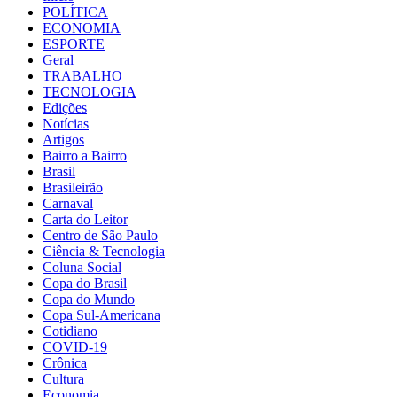
POLÍTICA
ECONOMIA
ESPORTE
Geral
TRABALHO
TECNOLOGIA
Edições
Notícias
Artigos
Bairro a Bairro
Brasil
Brasileirão
Carnaval
Carta do Leitor
Centro de São Paulo
Ciência & Tecnologia
Coluna Social
Copa do Brasil
Copa do Mundo
Copa Sul-Americana
Cotidiano
COVID-19
Crônica
Cultura
Economia