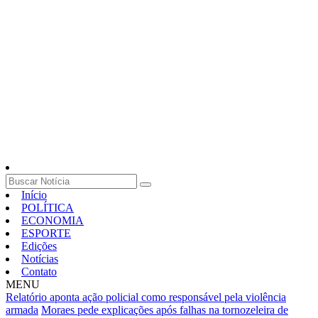
Início
POLÍTICA
ECONOMIA
ESPORTE
Edições
Notícias
Contato
MENU
Relatório aponta ação policial como responsável pela violência
armada
Moraes pede explicações após falhas na tornozeleira de