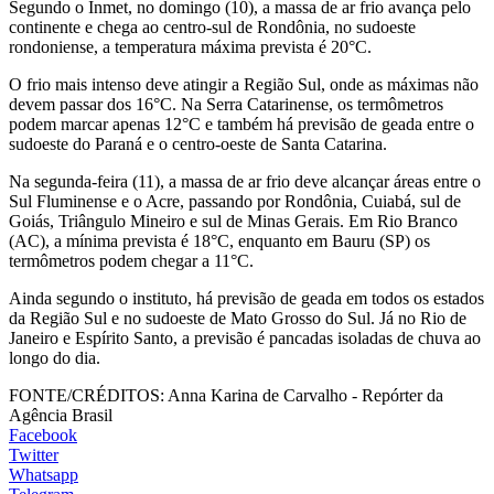
Segundo o Inmet, no domingo (10), a massa de ar frio avança pelo
continente e chega ao centro-sul de Rondônia, no sudoeste
rondoniense, a temperatura máxima prevista é 20°C.
O frio mais intenso deve atingir a Região Sul, onde as máximas não
devem passar dos 16°C. Na Serra Catarinense, os termômetros
podem marcar apenas 12°C e também há previsão de geada entre o
sudoeste do Paraná e o centro-oeste de Santa Catarina.
Na segunda-feira (11), a massa de ar frio deve alcançar áreas entre o
Sul Fluminense e o Acre, passando por Rondônia, Cuiabá, sul de
Goiás, Triângulo Mineiro e sul de Minas Gerais. Em Rio Branco
(AC), a mínima prevista é 18°C, enquanto em Bauru (SP) os
termômetros podem chegar a 11°C.
Ainda segundo o instituto, há previsão de geada em todos os estados
da Região Sul e no sudoeste de Mato Grosso do Sul. Já no Rio de
Janeiro e Espírito Santo, a previsão é pancadas isoladas de chuva ao
longo do dia.
FONTE/CRÉDITOS:
Anna Karina de Carvalho - Repórter da
Agência Brasil
Facebook
Twitter
Whatsapp