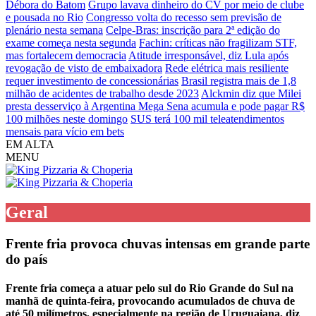
Débora do Batom
Grupo lavava dinheiro do CV por meio de clube
e pousada no Rio
Congresso volta do recesso sem previsão de
plenário nesta semana
Celpe-Bras: inscrição para 2ª edição do
exame começa nesta segunda
Fachin: críticas não fragilizam STF,
mas fortalecem democracia
Atitude irresponsável, diz Lula após
revogação de visto de embaixadora
Rede elétrica mais resiliente
requer investimento de concessionárias
Brasil registra mais de 1,8
milhão de acidentes de trabalho desde 2023
Alckmin diz que Milei
presta desserviço à Argentina
Mega Sena acumula e pode pagar R$
100 milhões neste domingo
SUS terá 100 mil teleatendimentos
mensais para vício em bets
EM ALTA
MENU
Geral
Frente fria provoca chuvas intensas em grande parte
do país
Frente fria começa a atuar pelo sul do Rio Grande do Sul na
manhã de quinta-feira, provocando acumulados de chuva de
até 50 milímetros, especialmente na região de Uruguaiana, diz