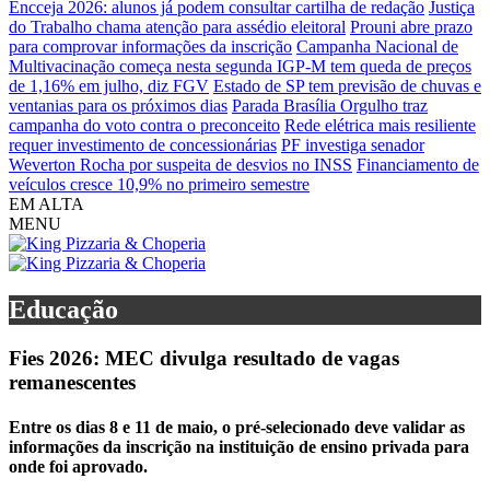
Encceja 2026: alunos já podem consultar cartilha de redação
Justiça
do Trabalho chama atenção para assédio eleitoral
Prouni abre prazo
para comprovar informações da inscrição
Campanha Nacional de
Multivacinação começa nesta segunda
IGP-M tem queda de preços
de 1,16% em julho, diz FGV
Estado de SP tem previsão de chuvas e
ventanias para os próximos dias
Parada Brasília Orgulho traz
campanha do voto contra o preconceito
Rede elétrica mais resiliente
requer investimento de concessionárias
PF investiga senador
Weverton Rocha por suspeita de desvios no INSS
Financiamento de
veículos cresce 10,9% no primeiro semestre
EM ALTA
MENU
Educação
Fies 2026: MEC divulga resultado de vagas
remanescentes
Entre os dias 8 e 11 de maio, o pré-selecionado deve validar as
informações da inscrição na instituição de ensino privada para
onde foi aprovado.