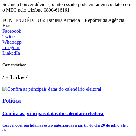
Se ainda houver dúvidas, o interessado pode entrar em contato com
o MEC pelo telefone 0800-616161.
FONTE/CRÉDITOS:
Daniella Almeida – Repórter da Agência
Brasil
Facebook
Twitter
Whatsapp
Telegram
LinkedIn
Comentários:
/
+ Lidas
/
Política
Confira as principais datas do calendário eleitoral
Convenções partidárias estão autorizadas a partir do dia 20 de julho até 5
de...