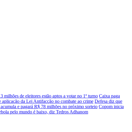
3 milhões de eleitores estão aptos a votar no 1º turno
Caixa paga
aplicação da Lei Antifacção no combate ao crime
Defesa diz que
acumula e pagará R$ 78 milhões no próximo sorteio
Copom inicia
ebola pelo mundo é baixo, diz Tedros Adhanom