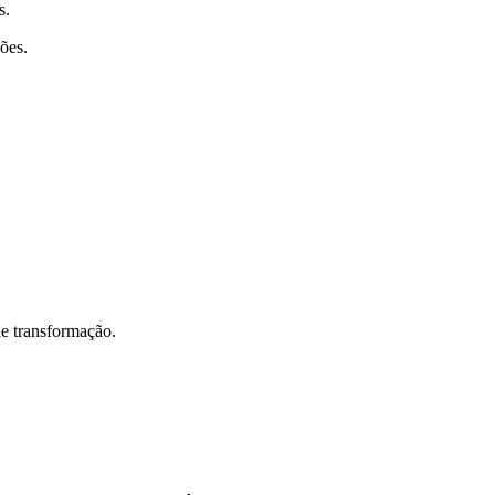
s.
ões.
de transformação.