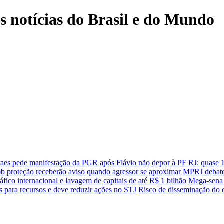
is notícias do Brasil e do Mundo
aes pede manifestação da PGR após Flávio não depor à PF
RJ: quase 1
b proteção receberão aviso quando agressor se aproximar
MPRJ debate 
áfico internacional e lavagem de capitais de até R$ 1 bilhão
Mega-sena 
ros para recursos e deve reduzir ações no STJ
Risco de disseminação do 