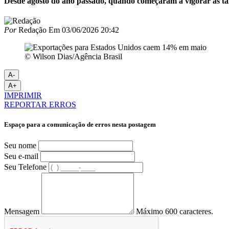
Desde agosto do ano passado, quando começaram a vigorar as ta
Por
Redação
Em
03/06/2026 20:42
© Wilson Dias/Agência Brasil
A-
A+
IMPRIMIR
REPORTAR ERROS
Espaço para a comunicação de erros nesta postagem
Seu nome
Seu e-mail
Seu Telefone
Mensagem
Máximo 600 caracteres.