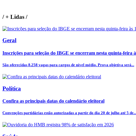
/
+ Lidas
/
Geral
Inscrições para seleção do IBGE se encerram nesta quinta-feira 
São oferecidas 8.258 vagas para cargos de nível médio. Prova objetiva será...
Política
Confira as principais datas do calendário eleitoral
Convenções partidárias estão autorizadas a partir do dia 20 de julho até 5 de..