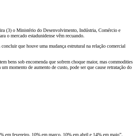
a (3) o Ministério do Desenvolvimento, Indústria, Comércio e
para o mercado estadunidense vêm recuando.
m concluir que houve uma mudança estrutural na relação comercial
a, tem bens sob encomenda que sofrem choque maior, mas commodities
em um momento de aumento de custo, pode ser que cause retratação do
20% em fevereiro, 10% em março, 10% em abril e 14% em maio”,