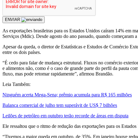
ENVIAR
As exportações brasileiras para os Estados Unidos caíram 14% em ma
Serviços (Mdic). Desde agosto do ano passado, quando começaram a v
Apesar da queda, o diretor de Estatísticas e Estudos de Comércio Ex
entre os dois países.
“É cedo para falar de mudança estrutural. Fluxos no comércio exter
e alimentos não, como é o caso de grande parte do perfil da pauta c
fluxo, mas pode retomar rapidamente”, afirmou Brandão.
Leia Também:
Ninguém acerta Mega-Sena; prêmio acumula para R$ 165 milhões
Balança comercial de julho tem superávit de US$ 7 bilhões
Leilões de petróleo em outubro terão recorde de áreas em disputa
Ele ressaltou que o ritmo de redução das exportações para os Estado
“Tivemos a maior queda em outubro, de 35%. Em janeiro houve redu