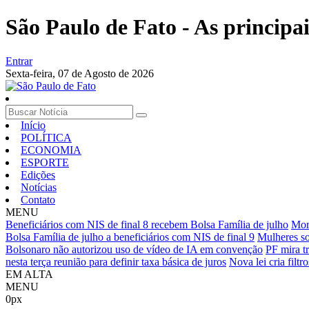
São Paulo de Fato - As principa
Entrar
Sexta-feira,
07 de Agosto de 2026
Início
POLÍTICA
ECONOMIA
ESPORTE
Edições
Notícias
Contato
MENU
Beneficiários com NIS de final 8 recebem Bolsa Família de julho
Mor
Bolsa Família de julho a beneficiários com NIS de final 9
Mulheres so
Bolsonaro não autorizou uso de vídeo de IA em convenção
PF mira tr
nesta terça reunião para definir taxa básica de juros
Nova lei cria filt
EM ALTA
MENU
0px