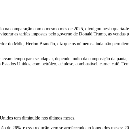
io na comparação com o mesmo mês de 2025, divulgou nesta quarta-feir
igorar as tarifas impostas pelo governo de Donald Trump, as vendas 
terior do Mdic, Herlon Brandão, diz que os números ainda não permite
ior levam tempo para se adaptar, depende muito da composição da paut
om Estados Unidos, com petróleo, celulose, combustível, carne, café. T
s Unidos tem diminuído nos últimos meses.
ção de 26%, e essa redução vem se arrefecendo ao longo dos meses: 