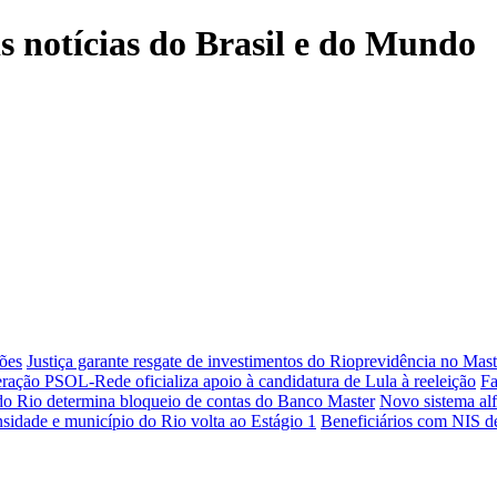
is notícias do Brasil e do Mundo
ões
Justiça garante resgate de investimentos do Rioprevidência no Mast
ração PSOL-Rede oficializa apoio à candidatura de Lula à reeleição
Fa
 do Rio determina bloqueio de contas do Banco Master
Novo sistema alf
sidade e município do Rio volta ao Estágio 1
Beneficiários com NIS de