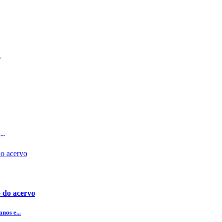
.
..
 do acervo
nos e...