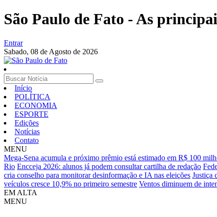
São Paulo de Fato - As principa
Entrar
Sabado,
08 de Agosto de 2026
Início
POLÍTICA
ECONOMIA
ESPORTE
Edições
Notícias
Contato
MENU
Mega-Sena acumula e próximo prêmio está estimado em R$ 100 milh
Rio
Encceja 2026: alunos já podem consultar cartilha de redação
Fede
cria conselho para monitorar desinformação e IA nas eleições
Justiça
veículos cresce 10,9% no primeiro semestre
Ventos diminuem de inten
EM ALTA
MENU