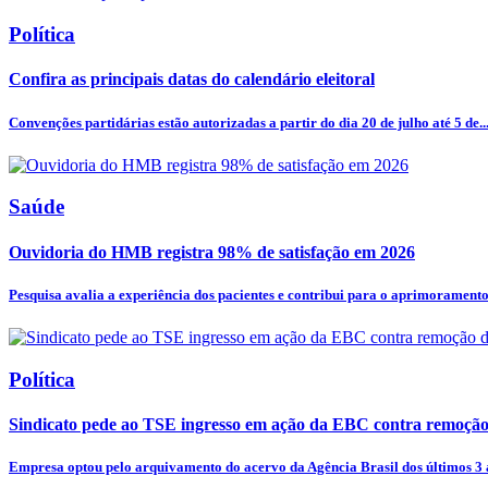
Política
Confira as principais datas do calendário eleitoral
Convenções partidárias estão autorizadas a partir do dia 20 de julho até 5 de..
Saúde
Ouvidoria do HMB registra 98% de satisfação em 2026
Pesquisa avalia a experiência dos pacientes e contribui para o aprimoramento.
Política
Sindicato pede ao TSE ingresso em ação da EBC contra remoção
Empresa optou pelo arquivamento do acervo da Agência Brasil dos últimos 3 a