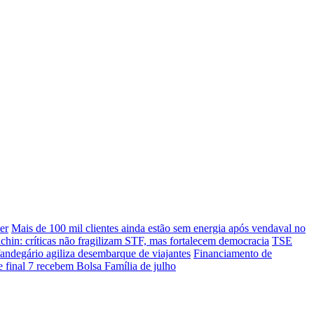
er
Mais de 100 mil clientes ainda estão sem energia após vendaval no
chin: críticas não fragilizam STF, mas fortalecem democracia
TSE
andegário agiliza desembarque de viajantes
Financiamento de
 final 7 recebem Bolsa Família de julho