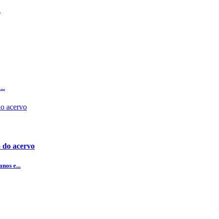
.
..
 do acervo
nos e...