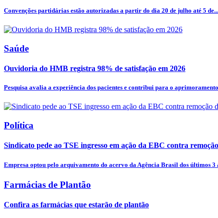
Convenções partidárias estão autorizadas a partir do dia 20 de julho até 5 de..
Saúde
Ouvidoria do HMB registra 98% de satisfação em 2026
Pesquisa avalia a experiência dos pacientes e contribui para o aprimoramento.
Política
Sindicato pede ao TSE ingresso em ação da EBC contra remoção
Empresa optou pelo arquivamento do acervo da Agência Brasil dos últimos 3 a
Farmácias de Plantão
Confira as farmácias que estarão de plantão