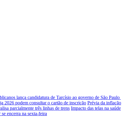
licanos lança candidatura de Tarcísio ao governo de São Paulo
a 2026 podem consultar o cartão de inscrição
Prévia da inflação
isa parcialmente três linhas de trens
Impacto das telas na saúde
se encerra na sexta-feira