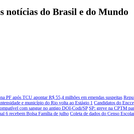
is notícias do Brasil e do Mundo
ona PF após TCU apontar R$ 55,4 milhões em emendas suspeitas
Repub
ntensidade e município do Rio volta ao Estágio 1
Candidatos do Enccej
 compatível com sangue no antigo DOI-Codi/SP
SP: greve na CPTM paral
nal 6 recebem Bolsa Família de julho
Coleta de dados do Censo Escolar 