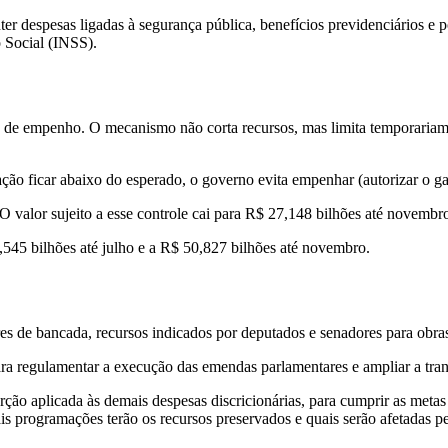
r despesas ligadas à segurança pública, benefícios previdenciários e po
o Social (INSS).
o de empenho. O mecanismo não corta recursos, mas limita temporaria
o ficar abaixo do esperado, o governo evita empenhar (autorizar o gast
 O valor sujeito a esse controle cai para R$ 27,148 bilhões até novemb
,545 bilhões até julho e a R$ 50,827 bilhões até novembro.
de bancada, recursos indicados por deputados e senadores para obras 
a regulamentar a execução das emendas parlamentares e ampliar a tran
ão aplicada às demais despesas discricionárias, para cumprir as metas 
 programações terão os recursos preservados e quais serão afetadas pel