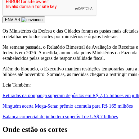
ENVIAR
Os Ministérios da Defesa e das Cidades foram as pastas mais afetadas
o detalhamento dos cortes por ministérios e órgãos federais.
Na semana passada, o Relatório Bimestral de Avaliação de Receitas 
federais em 2026. A medida, anunciada pelos Ministérios da Fazenda e
estabelecidos pelas regras de responsabilidade fiscal.
Além do bloqueio, o Executivo mantém restrições temporárias para a
bilhões até novembro. Somadas, as medidas chegam a restringir mais d
Leia Também:
Retiradas da poupança superam depósitos em R$ 7,15 bilhões em jul
Ninguém acerta Mega-Sena; prêmio acumula para R$ 165 milhões
Balança comercial de julho tem superávit de US$ 7 bilhões
Onde estão os cortes