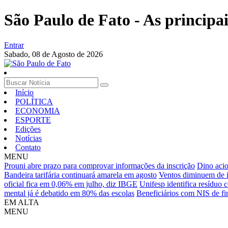
São Paulo de Fato - As principa
Entrar
Sabado,
08 de Agosto de 2026
Início
POLÍTICA
ECONOMIA
ESPORTE
Edições
Notícias
Contato
MENU
Prouni abre prazo para comprovar informações da inscrição
Dino aci
Bandeira tarifária continuará amarela em agosto
Ventos diminuem de i
oficial fica em 0,06% em julho, diz IBGE
Unifesp identifica resíduo
mental já é debatido em 80% das escolas
Beneficiários com NIS de fi
EM ALTA
MENU