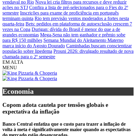
vendaval no Rio
Nova lei cria filtros para recursos e deve reduzir
ações no STJ
Confira a lista de pré-selecionados para o Fies do 2º
semestre
Inscrições para exame de proficiência em português
terminam quinta
Rio tem previsão ventos moderados a fortes nesta
quarta-feira
Bets: pedidos em plataforma de autoexclusão crescem 7
vezes na Copa
Durigan: dívida do Brasil é menor do que a de
grandes economias
Mega-Sena não tem ganhador e prêmio sobe
para R$ 150 milhões
Semana Mundial do Aleitamento Materno
marca início do Agosto Dourado
Caminhadas buscam conscientizar
população sobre lipedema
Prouni 2026: divulgado resultado de nova
chamada para o 2º semestre
EM ALTA
MENU
Economia
Copom adota cautela por tensões globais e
expectativa da inflação
Banco Central enfatiza que o custo para trazer a inflação de
volta à meta é significativamente maior quando as expectativas
do mercado estão desancoradas.