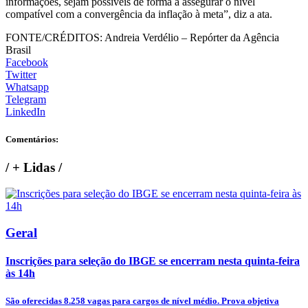
informações, sejam possíveis de forma a assegurar o nível
compatível com a convergência da inflação à meta”, diz a ata.
FONTE/CRÉDITOS:
Andreia Verdélio – Repórter da Agência
Brasil
Facebook
Twitter
Whatsapp
Telegram
LinkedIn
Comentários:
/
+ Lidas
/
Geral
Inscrições para seleção do IBGE se encerram nesta quinta-feira
às 14h
São oferecidas 8.258 vagas para cargos de nível médio. Prova objetiva