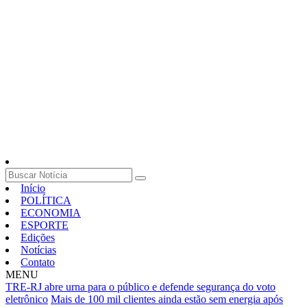
Início
POLÍTICA
ECONOMIA
ESPORTE
Edições
Notícias
Contato
MENU
TRE-RJ abre urna para o público e defende segurança do voto
eletrônico
Mais de 100 mil clientes ainda estão sem energia após