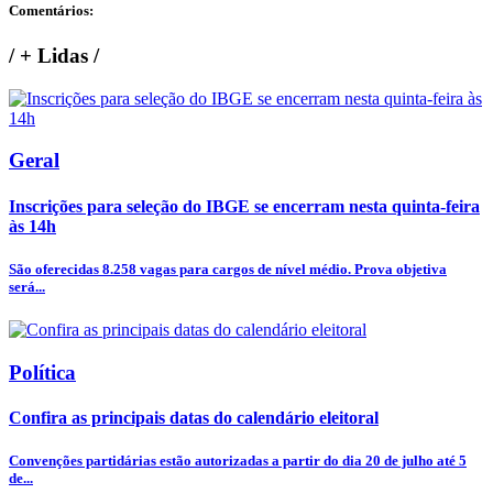
Comentários:
/
+ Lidas
/
Geral
Inscrições para seleção do IBGE se encerram nesta quinta-feira
às 14h
São oferecidas 8.258 vagas para cargos de nível médio. Prova objetiva
será...
Política
Confira as principais datas do calendário eleitoral
Convenções partidárias estão autorizadas a partir do dia 20 de julho até 5
de...