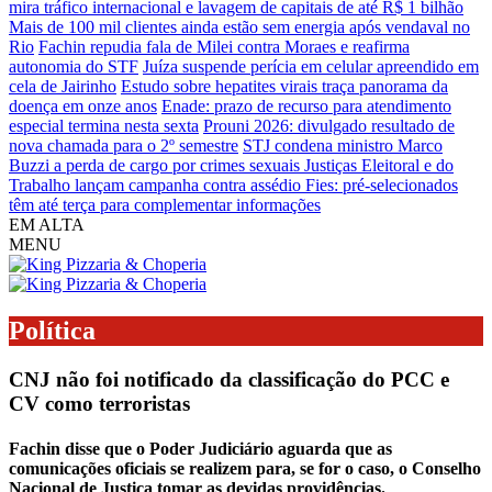
mira tráfico internacional e lavagem de capitais de até R$ 1 bilhão
Mais de 100 mil clientes ainda estão sem energia após vendaval no
Rio
Fachin repudia fala de Milei contra Moraes e reafirma
autonomia do STF
Juíza suspende perícia em celular apreendido em
cela de Jairinho
Estudo sobre hepatites virais traça panorama da
doença em onze anos
Enade: prazo de recurso para atendimento
especial termina nesta sexta
Prouni 2026: divulgado resultado de
nova chamada para o 2º semestre
STJ condena ministro Marco
Buzzi a perda de cargo por crimes sexuais
Justiças Eleitoral e do
Trabalho lançam campanha contra assédio
Fies: pré-selecionados
têm até terça para complementar informações
EM ALTA
MENU
Política
CNJ não foi notificado da classificação do PCC e
CV como terroristas
Fachin disse que o Poder Judiciário aguarda que as
comunicações oficiais se realizem para, se for o caso, o Conselho
Nacional de Justiça tomar as devidas providências.