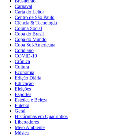
Brasileirão
Carnaval
Carta do Leitor
Centro de São Paulo
Ciência & Tecnologia
Coluna Social
Copa do Brasil
Copa do Mundo
Copa Sul-Americana
Cotidiano
COVID-19
Crônica
Cultura
Economia
Edição Diária
Educação
Eleições
Esportes
Estética e Beleza
Futebol
Geral
Histórinhas em Quadrinhos
Libertadores
Meio Ambiente
Música