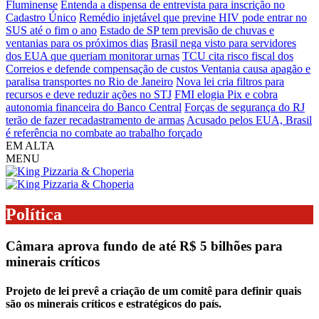
Fluminense
Entenda a dispensa de entrevista para inscrição no
Cadastro Único
Remédio injetável que previne HIV pode entrar no
SUS até o fim o ano
Estado de SP tem previsão de chuvas e
ventanias para os próximos dias
Brasil nega visto para servidores
dos EUA que queriam monitorar urnas
TCU cita risco fiscal dos
Correios e defende compensação de custos
Ventania causa apagão e
paralisa transportes no Rio de Janeiro
Nova lei cria filtros para
recursos e deve reduzir ações no STJ
FMI elogia Pix e cobra
autonomia financeira do Banco Central
Forças de segurança do RJ
terão de fazer recadastramento de armas
Acusado pelos EUA, Brasil
é referência no combate ao trabalho forçado
EM ALTA
MENU
Política
Câmara aprova fundo de até R$ 5 bilhões para
minerais críticos
Projeto de lei prevê a criação de um comitê para definir quais
são os minerais críticos e estratégicos do país.