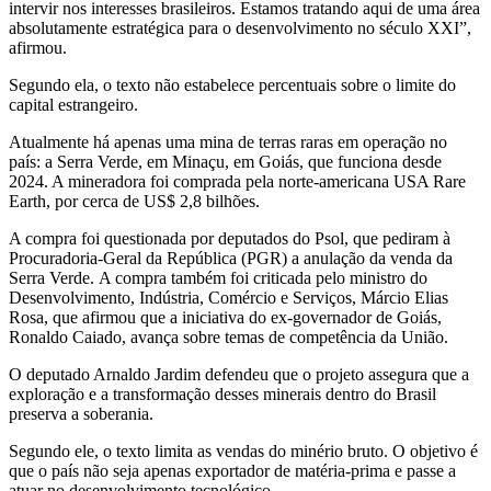
intervir nos interesses brasileiros. Estamos tratando aqui de uma área
absolutamente estratégica para o desenvolvimento no século XXI”,
afirmou.
Segundo ela, o texto não estabelece percentuais sobre o limite do
capital estrangeiro.
Atualmente há apenas uma mina de terras raras em operação no
país: a Serra Verde, em Minaçu, em Goiás, que funciona desde
2024. A mineradora foi comprada pela norte-americana USA Rare
Earth, por cerca de US$ 2,8 bilhões.
A compra foi questionada por deputados do Psol, que pediram à
Procuradoria-Geral da República (PGR) a anulação da venda da
Serra Verde. A compra também foi criticada pelo ministro do
Desenvolvimento, Indústria, Comércio e Serviços, Márcio Elias
Rosa, que afirmou que a iniciativa do ex-governador de Goiás,
Ronaldo Caiado, avança sobre temas de competência da União.
O deputado Arnaldo Jardim defendeu que o projeto assegura que a
exploração e a transformação desses minerais dentro do Brasil
preserva a soberania.
Segundo ele, o texto limita as vendas do minério bruto. O objetivo é
que o país não seja apenas exportador de matéria-prima e passe a
atuar no desenvolvimento tecnológico.