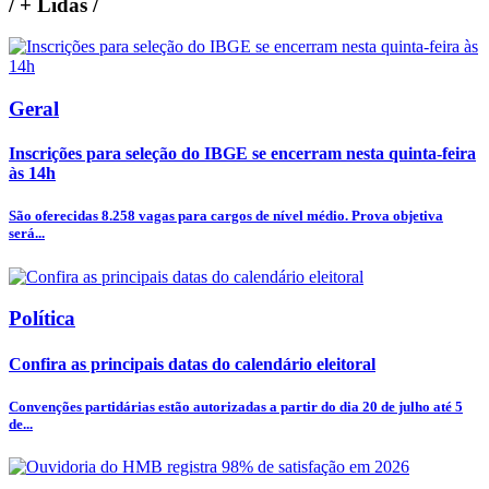
/
+ Lidas
/
Geral
Inscrições para seleção do IBGE se encerram nesta quinta-feira
às 14h
São oferecidas 8.258 vagas para cargos de nível médio. Prova objetiva
será...
Política
Confira as principais datas do calendário eleitoral
Convenções partidárias estão autorizadas a partir do dia 20 de julho até 5
de...