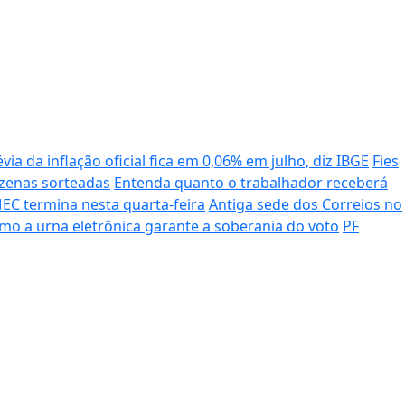
via da inflação oficial fica em 0,06% em julho, diz IBGE
Fies
ezenas sorteadas
Entenda quanto o trabalhador receberá
EC termina nesta quarta-feira
Antiga sede dos Correios no
mo a urna eletrônica garante a soberania do voto
PF