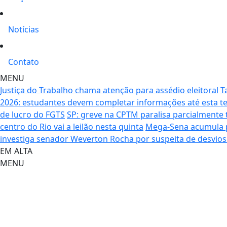
Notícias
Contato
MENU
Justiça do Trabalho chama atenção para assédio eleitoral
T
2026: estudantes devem completar informações até esta t
de lucro do FGTS
SP: greve na CPTM paralisa parcialmente t
centro do Rio vai a leilão nesta quinta
Mega-Sena acumula p
investiga senador Weverton Rocha por suspeita de desvios
EM ALTA
MENU