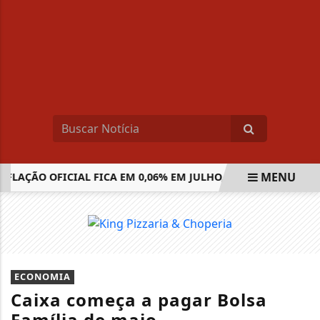
MENU
LAÇÃO OFICIAL FICA EM 0,06% EM JULHO, DIZ IBGE
ENADE
EM ALTA
ECONOMIA
Caixa começa a pagar Bolsa
Família de maio