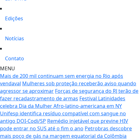
Edições
Notícias
Contato
MENU
Mais de 200 mil continuam sem energia no Rio após
vendaval
Mulheres sob proteção receberão aviso quando
agressor se aproximar
Forças de segurança do RJ terão de
fazer recadastramento de armas
Festival Latinidades
celebra Dia da Mulher Afro-latino-americana em NY
Unifesp identifica resíduo compatível com sangue no
antigo DOI-Codi/SP
Remédio injetável que previne HIV
pode entrar no SUS até o fim o ano
Petrobras descobre
mais poço de gás na margem equatorial da Colômbia