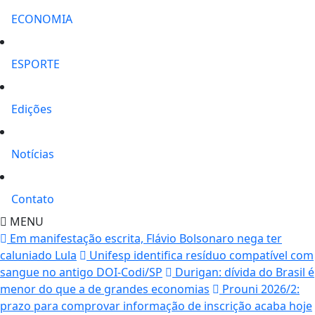
ECONOMIA
ESPORTE
Edições
Notícias
Contato
MENU
Em manifestação escrita, Flávio Bolsonaro nega ter
caluniado Lula
Unifesp identifica resíduo compatível com
sangue no antigo DOI-Codi/SP
Durigan: dívida do Brasil é
menor do que a de grandes economias
Prouni 2026/2:
prazo para comprovar informação de inscrição acaba hoje