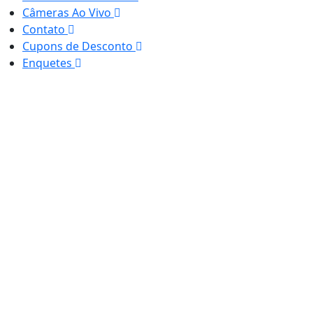
Câmeras Ao Vivo
Contato
Cupons de Desconto
Enquetes
Termos de Uso e Privacidade
Esse site utiliza cookies para melhorar sua
experiência de navegação. Ao continuar o acesso,
entendemos que você concorda com nossos Termos
de Uso e Privacidade.