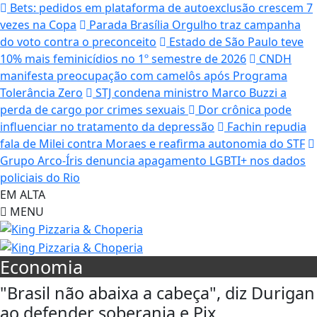
Bets: pedidos em plataforma de autoexclusão crescem 7
vezes na Copa
Parada Brasília Orgulho traz campanha
do voto contra o preconceito
Estado de São Paulo teve
10% mais feminicídios no 1º semestre de 2026
CNDH
manifesta preocupação com camelôs após Programa
Tolerância Zero
STJ condena ministro Marco Buzzi a
perda de cargo por crimes sexuais
Dor crônica pode
influenciar no tratamento da depressão
Fachin repudia
fala de Milei contra Moraes e reafirma autonomia do STF
Grupo Arco-Íris denuncia apagamento LGBTI+ nos dados
policiais do Rio
EM ALTA
MENU
Economia
"Brasil não abaixa a cabeça", diz Durigan
ao defender soberania e Pix