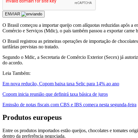
ENVIAR
O Brasil começou a importar queijo com alíquotas reduzidas após a e
Comércio e Serviços (Mdic), o país também passou a exportar carne b
O Brasil registrou as primeiras operações de importação de chocolates
tarifárias previstas no tratado.
Segundo o Mdic, a Secretaria de Comércio Exterior (Secex) já autorizo
do acordo.
Leia Também:
Em nova redução, Copom baixa taxa Selic para 14% ao ano
Copom inicia reunião que definirá taxa básica de juros
Emissão de notas fiscais com CBS e IBS começa nesta segunda-feira
Produtos europeus
Entre os produtos importados estão queijos, chocolates e tomates orig
dentro da preferência negociada.