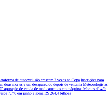
lataforma de autoexclusão crescem 7 vezes na Copa
Inscrições para
em duas mortes e um desaparecido depois de ventania
Meteorologistas
SP apuração de venda de medicamentos em máquinas
Moraes dá 48h
cresce 7,7% em junho e soma R$ 264,4 bilhões