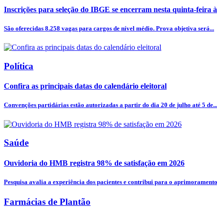
Inscrições para seleção do IBGE se encerram nesta quinta-feira 
São oferecidas 8.258 vagas para cargos de nível médio. Prova objetiva será...
Política
Confira as principais datas do calendário eleitoral
Convenções partidárias estão autorizadas a partir do dia 20 de julho até 5 de..
Saúde
Ouvidoria do HMB registra 98% de satisfação em 2026
Pesquisa avalia a experiência dos pacientes e contribui para o aprimoramento.
Farmácias de Plantão