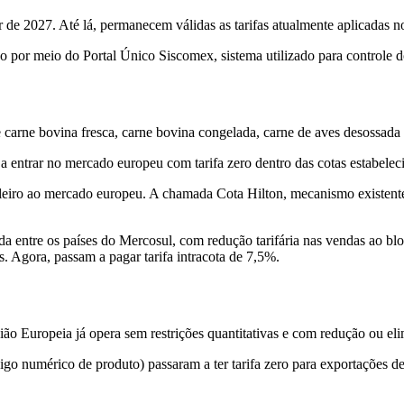
r de 2027. Até lá, permanecem válidas as tarifas atualmente aplicadas n
o por meio do Portal Único Siscomex, sistema utilizado para controle do
e carne bovina fresca, carne bovina congelada, carne de aves desossada
entrar no mercado europeu com tarifa zero dentro das cotas estabeleci
leiro ao mercado europeu. A chamada Cota Hilton, mecanismo existente 
da entre os países do Mercosul, com redução tarifária nas vendas ao bl
s. Agora, passam a pagar tarifa intracota de 7,5%.
o Europeia já opera sem restrições quantitativas e com redução ou elim
digo numérico de produto) passaram a ter tarifa zero para exportações 