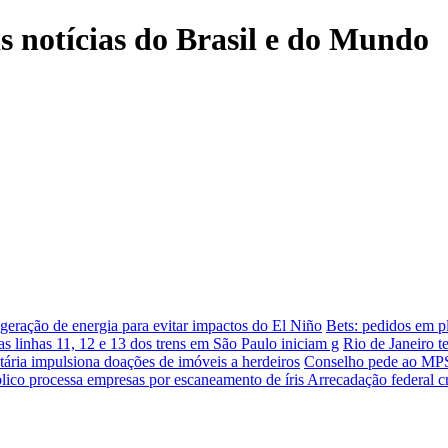
is notícias do Brasil e do Mundo
geração de energia para evitar impactos do El Niño
Bets: pedidos em p
s linhas 11, 12 e 13 dos trens em São Paulo iniciam g
Rio de Janeiro t
tária impulsiona doações de imóveis a herdeiros
Conselho pede ao MP
blico processa empresas por escaneamento de íris
Arrecadação federal 