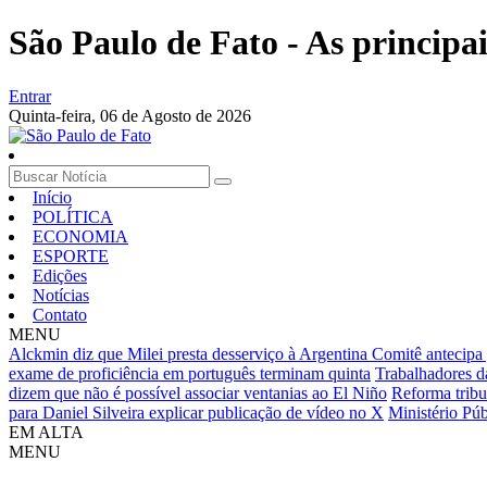
São Paulo de Fato - As principa
Entrar
Quinta-feira,
06 de Agosto de 2026
Início
POLÍTICA
ECONOMIA
ESPORTE
Edições
Notícias
Contato
MENU
Alckmin diz que Milei presta desserviço à Argentina
Comitê antecipa 
exame de proficiência em português terminam quinta
Trabalhadores da
dizem que não é possível associar ventanias ao El Niño
Reforma tribu
para Daniel Silveira explicar publicação de vídeo no X
Ministério Pú
EM ALTA
MENU