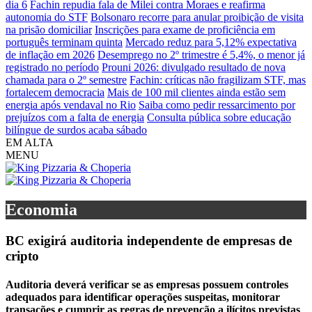
dia 6
Fachin repudia fala de Milei contra Moraes e reafirma
autonomia do STF
Bolsonaro recorre para anular proibição de visita
na prisão domiciliar
Inscrições para exame de proficiência em
português terminam quinta
Mercado reduz para 5,12% expectativa
de inflação em 2026
Desemprego no 2º trimestre é 5,4%, o menor já
registrado no período
Prouni 2026: divulgado resultado de nova
chamada para o 2º semestre
Fachin: críticas não fragilizam STF, mas
fortalecem democracia
Mais de 100 mil clientes ainda estão sem
energia após vendaval no Rio
Saiba como pedir ressarcimento por
prejuízos com a falta de energia
Consulta pública sobre educação
bilíngue de surdos acaba sábado
EM ALTA
MENU
Economia
BC exigirá auditoria independente de empresas de
cripto
Auditoria deverá verificar se as empresas possuem controles
adequados para identificar operações suspeitas, monitorar
transações e cumprir as regras de prevenção a ilícitos previstas