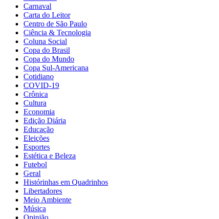
Carnaval
Carta do Leitor
Centro de São Paulo
Ciência & Tecnologia
Coluna Social
Copa do Brasil
Copa do Mundo
Copa Sul-Americana
Cotidiano
COVID-19
Crônica
Cultura
Economia
Edição Diária
Educação
Eleições
Esportes
Estética e Beleza
Futebol
Geral
Histórinhas em Quadrinhos
Libertadores
Meio Ambiente
Música
Opinião