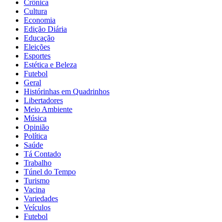
Crônica
Cultura
Economia
Edição Diária
Educação
Eleições
Esportes
Estética e Beleza
Futebol
Geral
Histórinhas em Quadrinhos
Libertadores
Meio Ambiente
Música
Opinião
Política
Saúde
Tá Contado
Trabalho
Túnel do Tempo
Turismo
Vacina
Variedades
Veículos
Futebol