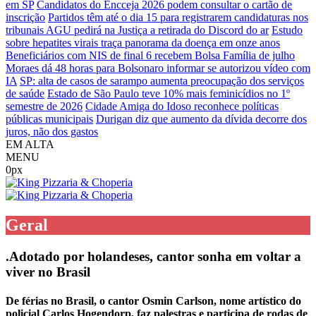
em SP
Candidatos do Encceja 2026 podem consultar o cartão de
inscrição
Partidos têm até o dia 15 para registrarem candidaturas nos
tribunais
AGU pedirá na Justiça a retirada do Discord do ar
Estudo
sobre hepatites virais traça panorama da doença em onze anos
Beneficiários com NIS de final 6 recebem Bolsa Família de julho
Moraes dá 48 horas para Bolsonaro informar se autorizou vídeo com
IA
SP: alta de casos de sarampo aumenta preocupação dos serviços
de saúde
Estado de São Paulo teve 10% mais feminicídios no 1º
semestre de 2026
Cidade Amiga do Idoso reconhece políticas
públicas municipais
Durigan diz que aumento da dívida decorre dos
juros, não dos gastos
EM ALTA
MENU
0px
Geral
.Adotado por holandeses, cantor sonha em voltar a
viver no Brasil
De férias no Brasil, o cantor Osmin Carlson, nome artístico do
policial Carlos Hogendorp, faz palestras e participa de rodas de