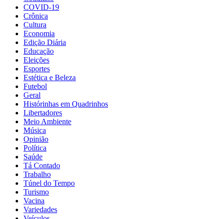
COVID-19
Crônica
Cultura
Economia
Edição Diária
Educação
Eleições
Esportes
Estética e Beleza
Futebol
Geral
Histórinhas em Quadrinhos
Libertadores
Meio Ambiente
Música
Opinião
Política
Saúde
Tá Contado
Trabalho
Túnel do Tempo
Turismo
Vacina
Variedades
Veículos