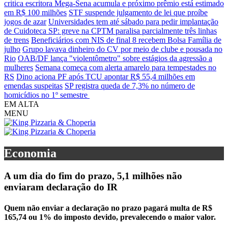
critica escritora
Mega-Sena acumula e próximo prêmio está estimado
em R$ 100 milhões
STF suspende julgamento de lei que proíbe
jogos de azar
Universidades tem até sábado para pedir implantação
de Cuidoteca
SP: greve na CPTM paralisa parcialmente três linhas
de trens
Beneficiários com NIS de final 8 recebem Bolsa Família de
julho
Grupo lavava dinheiro do CV por meio de clube e pousada no
Rio
OAB/DF lança "violentômetro" sobre estágios da agressão a
mulheres
Semana começa com alerta amarelo para tempestades no
RS
Dino aciona PF após TCU apontar R$ 55,4 milhões em
emendas suspeitas
SP registra queda de 7,3% no número de
homicídios no 1º semestre
EM ALTA
MENU
Economia
A um dia do fim do prazo, 5,1 milhões não
enviaram declaração do IR
Quem não enviar a declaração no prazo pagará multa de R$
165,74 ou 1% do imposto devido, prevalecendo o maior valor.