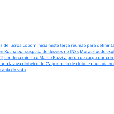
s de lucros
Copom inicia nesta terça reunião para definir t
on Rocha por suspeita de desvios no INSS
Moraes pede expl
TJ condena ministro Marco Buzzi a perda de cargo por cri
upo lavava dinheiro do CV por meio de clube e pousada no
rania do voto