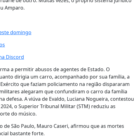
bárie de outro. Muitas vezes, o próprio sistema jurídico
cou Amparo.
neste domingo
nos
ma Discord
forma a permitir abusos de agentes de Estado. O
uanto dirigia um carro, acompanhado por sua família, a
 Exército que faziam policiamento na região dispararam
Os militares alegaram que confundiram o carro da família
a defesa. A viúva de Evaldo, Luciana Nogueira, contestou
 2024, o Superior Tribunal Militar (STM) reduziu as
morte do músico.
do de São Paulo, Mauro Caseri, afirmou que as mortes
ial bastante forte.