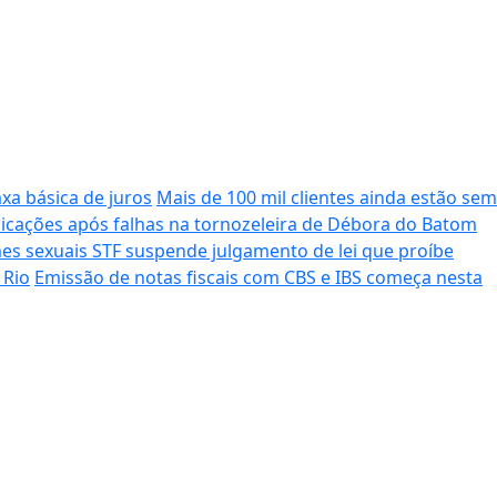
axa básica de juros
Mais de 100 mil clientes ainda estão sem
icações após falhas na tornozeleira de Débora do Batom
mes sexuais
STF suspende julgamento de lei que proíbe
 Rio
Emissão de notas fiscais com CBS e IBS começa nesta