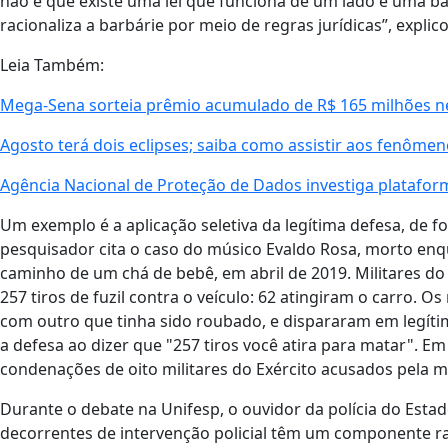
não é que existe uma lei que funciona de um lado e uma bar
racionaliza a barbárie por meio de regras jurídicas”, expli
Leia Também:
Mega-Sena sorteia prêmio acumulado de R$ 165 milhões 
Agosto terá dois eclipses; saiba como assistir aos fenôme
Agência Nacional de Proteção de Dados investiga platafor
Um exemplo é a aplicação seletiva da legítima defesa, de 
pesquisador cita o caso do músico Evaldo Rosa, morto enq
caminho de um chá de bebê, em abril de 2019. Militares do
257 tiros de fuzil contra o veículo: 62 atingiram o carro. 
com outro que tinha sido roubado, e dispararam em legítim
a defesa ao dizer que "257 tiros você atira para matar". Em
condenações de oito militares do Exército acusados pela 
Durante o debate na Unifesp, o ouvidor da polícia do Esta
decorrentes de intervenção policial têm um componente rac